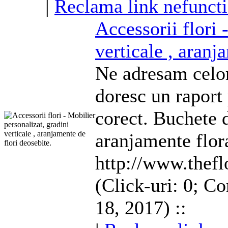
|
Reclama link nefunct
Accessorii flori 
verticale ,
aranj
Ne adresam celor
doresc un raport 
corect. Buchete d
aranjamente
flor
http://www.thef
(Click-uri: 0; C
18, 2017) ::