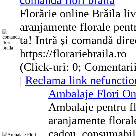
comanda flori braila
Florărie online Brăila li
aranjamente
florale
pentr
ta! Intră și comandă dire
https://florariebraila.ro
(Click-uri: 0; Comentari
|
Reclama link nefunctio
Ambalaje Flori On
Ambalaje pentru fl
aranjamente
floral
cadou, consumabile