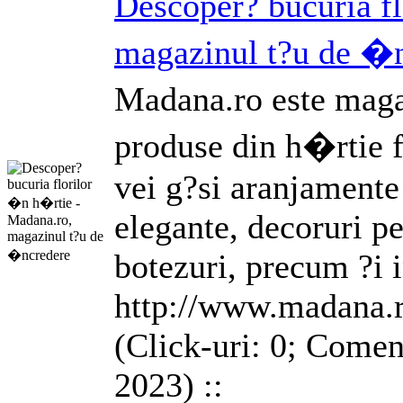
Descoper? bucuria f
magazinul t?u de �
Madana.ro este maga
produse din h�rtie 
vei g?si
aranjamente
elegante, decoruri pe
botezuri, precum ?i i
http://www.madana.
(Click-uri: 0; Coment
2023) ::