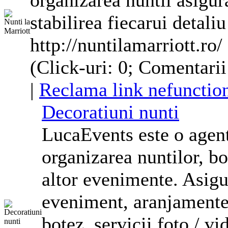
organizarea nuntii asigur
stabilirea fiecarui detali
http://nuntilamarriott.ro/
(Click-uri: 0; Comentarii
|
Reclama link nefunctio
Decoratiuni nunti
LucaEvents este o agenti
organizarea nuntilor, bo
altor evenimente. Asigu
eveniment,
aranjament
botez, servicii foto / v