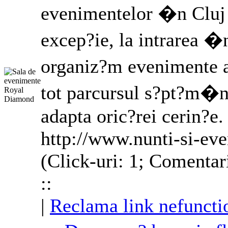
evenimentelor �n Cluj 
excep?ie, la intrarea �n
organiz?m evenimente a
tot parcursul s?pt?m�n
adapta oric?rei cerin?e.
http://www.nunti-si-eve
(Click-uri: 1; Comentar
::
|
Reclama link nefuncti