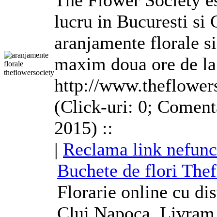
The Flower Society es
lucru in Bucuresti si
aranjamente
florale
si
maxim doua ore de la
http://www.theflowers
(Click-uri: 0; Coment
2015) ::
|
Reclama link nefunc
Buchete de flori The
Florarie online cu dis
Cluj Napoca. Livram 