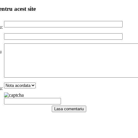
ntru acest site
u:
u
u: