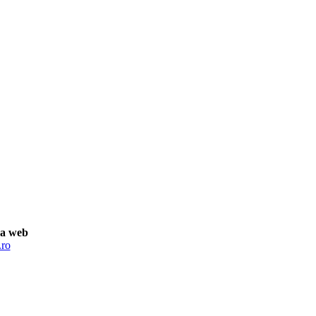
na web
.ro