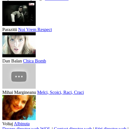
Parazitii
Noi Vrem Respect
Dan Balan
Chica Bomb
Mihai Margineanu
Melci, Scoici, Raci, Craci
Voltaj
Albinuta
Despre director web WOL
|
Contact director web
|
Stiri director web