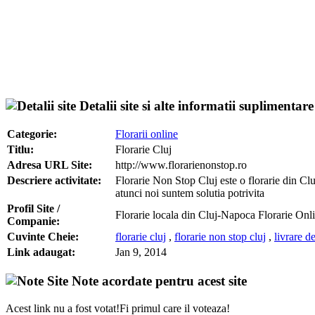
Detalii site si alte informatii suplimentare
Categorie:
Florarii online
Titlu:
Florarie Cluj
Adresa URL Site:
http://www.florarienonstop.ro
Descriere activitate:
Florarie Non Stop Cluj este o florarie din Clu
atunci noi suntem solutia potrivita
Profil Site /
Florarie locala din Cluj-Napoca Florarie Onl
Companie:
Cuvinte Cheie:
florarie cluj
,
florarie non stop cluj
,
livrare de
Link adaugat:
Jan 9, 2014
Note acordate pentru acest site
Acest link nu a fost votat!Fi primul care il voteaza!