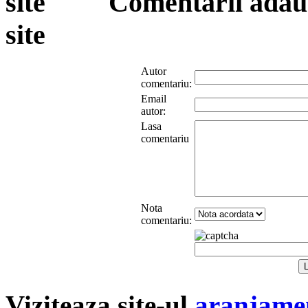
Comentarii adauga
site
Autor
comentariu:
Email
autor:
Lasa
comentariu
Nota
comentariu:
Viziteaza site-ul
aranjamen