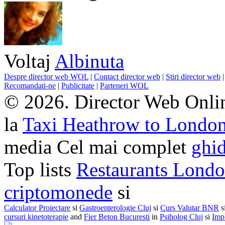
Voltaj
Albinuta
Despre director web WOL
|
Contact director web
|
Stiri director web
Recomandati-ne
|
Publicitate
|
Parteneri WOL
© 2026. Director Web Onlin
la
Taxi Heathrow to Londo
media Cel mai complet
ghid
Top lists
Restaurants Lond
criptomonede
si
Calculator Proiectare
si
Gastroenterologie Cluj
si
Curs Valutar BNR
s
cursuri kinetoterapie
and
Fier Beton Bucuresti
in
Psiholog Cluj
si
Impl