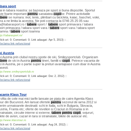
abara sport
ai in tabara noastra: se bazeaza pe sport si buna dispozitie. Sportul
ste foarte important
pentru
sanatatea
copii
lor. Printre activitatile
abere
i se numara: inot, tenis, plimbari cu bicicleta, kaiac, baschet, volei,
ara a ne limita la acestea. Ne poti contacta la 0746 25 25 05 sau
a@tabarasport.ro /
tabere
sport /
tabere
sport primavara / tabara
port primavara / tabara sport vara /
tabere
sport vara / tabara sport
oamna /
tabere
sport toamna
tp://tabarasport.ro/
lick-uri: 0; Comentarii: 0; Link adaugat: Apr 5, 2013) ::
Reclama link nefunctional
ki Austria
ki Austria prin clubul nostru spotiv de ski, Smileysportclub. Organizam
abere
de ski in Austria
pentru
tineri, familii si
copii
. Petrece vacanta de
ki in Austria, pe o partie super la preturi avantajoase cum doar in Austria
asesti.
tp://www.smileysportclub.ro
lick-uri: 0; Comentarii: 0; Link adaugat: Dec 2, 2012) ::
Reclama link nefunctional
acante Klass Tour
rofita de cele mai mici tarife lansate pe piata de catre Agentia Klass
our din Bucuresti. Am lansat ofertele
pentru
sezonul de iarna 2012 si
erim urmatoarele destinatii: schi in Italia, schi in Bulgaria, Slovacia,
ustria, Franta etc; oferte de revelion si Craciun in Romania si in
trainatate, circuite interne si externe,
tabere
pentru
copii
, sejururi,
lete de avion, cazari in tara si strainatate, bilete de autocar etc.
tp://www.klasstour.ro
lick-uri: 0; Comentarii: 0; Link adaugat: Aug 24, 2012) ::
Reclama link nefunctional