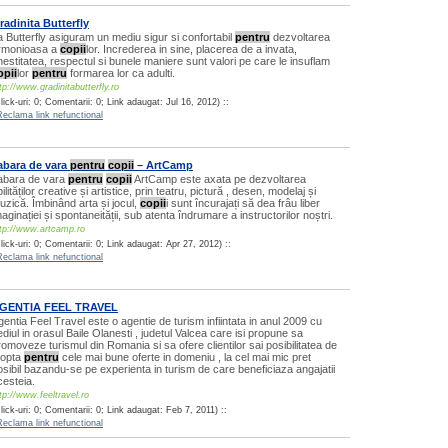
radinita Butterfly
a Butterfly asiguram un mediu sigur si confortabil
pentru
dezvoltarea
rmonioasa a
copii
lor. Increderea in sine, placerea de a invata,
nestitatea, respectul si bunele maniere sunt valori pe care le insuflam
opii
lor
pentru
formarea lor ca adulti.
tp://www.gradinitabutterfly.ro
lick-uri: 0; Comentarii: 0; Link adaugat: Jul 16, 2012) ::
Reclama link nefunctional
abara de vara
pentru
copii
– ArtCamp
abara de vara
pentru
copii
ArtCamp este axata pe dezvoltarea
ilităților creative și artistice, prin teatru, pictură , desen, modelaj și
uzică. Îmbinând arta și jocul,
copii
i sunt încurajați să dea frâu liber
aginației și spontaneității, sub atenta îndrumare a instructorilor noștri.
tp://www.artcamp.ro
lick-uri: 0; Comentarii: 0; Link adaugat: Apr 27, 2012) ::
Reclama link nefunctional
GENTIA FEEL TRAVEL
gentia Feel Travel este o agentie de turism infiintata in anul 2009 cu
ediul in orasul Baile Olanesti , judetul Valcea care isi propune sa
romoveze turismul din Romania si sa ofere clientilor sai posibilitatea de
 opta
pentru
cele mai bune oferte in domeniu , la cel mai mic pret
osibil bazandu-se pe experienta in turism de care beneficiaza angajatii
cesteia.
tp://www.feeltravel.ro
lick-uri: 0; Comentarii: 0; Link adaugat: Feb 7, 2011) ::
Reclama link nefunctional