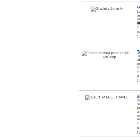
G
L
a
o
c
ht
(C
|
T
T
ab
m
im
ht
(C
|
A
A
s
p
a
p
a
ht
(C
|