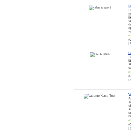
t
H
e
t
f
d
s
t
ht
(C
|
S
S
t
s
g
ht
(C
|
V
P
T
of
A
s
bi
ht
(C
|