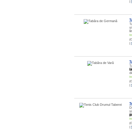
|
T
T
ș
l
ht
(C
|
T
T
t
di
ht
(C
|
T
D
s
p
ht
(C
|