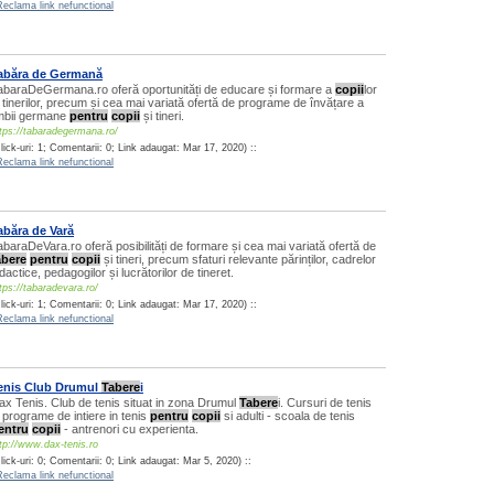
Reclama link nefunctional
abăra de Germană
abaraDeGermana.ro oferă oportunități de educare și formare a
copii
lor
i tinerilor, precum și cea mai variată ofertă de programe de învățare a
imbii germane
pentru
copii
și tineri.
tps://tabaradegermana.ro/
lick-uri: 1; Comentarii: 0; Link adaugat: Mar 17, 2020) ::
Reclama link nefunctional
abăra de Vară
abaraDeVara.ro oferă posibilități de formare și cea mai variată ofertă de
abere
pentru
copii
și tineri, precum sfaturi relevante părinților, cadrelor
dactice, pedagogilor și lucrătorilor de tineret.
tps://tabaradevara.ro/
lick-uri: 1; Comentarii: 0; Link adaugat: Mar 17, 2020) ::
Reclama link nefunctional
enis Club Drumul
Tabere
i
ax Tenis. Club de tenis situat in zona Drumul
Tabere
i. Cursuri de tenis
i programe de intiere in tenis
pentru
copii
si adulti - scoala de tenis
entru
copii
- antrenori cu experienta.
tp://www.dax-tenis.ro
lick-uri: 0; Comentarii: 0; Link adaugat: Mar 5, 2020) ::
Reclama link nefunctional