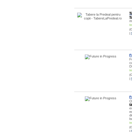
T
T
m
ht
(C
|
F
F
c
D
ht
(C
|
F
O
t
e
e
d
b
ht
(C
|