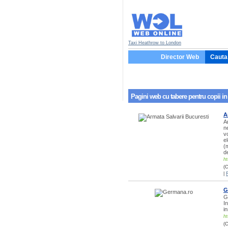
Taxi Heathrow to London
Director Web
Cauta 
Pagini web cu
tabere pentru copii
in
A
A
ne
v
e
(m
d
ht
(C
|
G
G
In
in
ht
(C