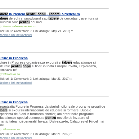
abere
la Predeal
pentru
copii
-
Tabere
LaPredeal.ro
abere
de schi si snowboard sau
tabere
de cercetasi , aventura si
ountain bike
pentru
cei mici .
tp://www.taberelapredeal.ro
lick-uri: 0; Comentarii: 0; Link adaugat: May 21, 2018) ::
Reclama link nefunctional
uture in Progress
uture in Progress organizeaza excursii si
tabere
educationale si
ulturale
pentru
copii
si tineri in toata Europa! Invata, Exploreaza,
istreaza-te!
tp://future-ro.eu
lick-uri: 1; Comentarii: 0; Link adaugat: Mar 21, 2017) ::
Reclama link nefunctional
uture in Progress
rganizatia Future in Progress da startul noilor sale programe proprii de
abere
si excursii internationale de educare si formare! Dupa o
xperienta de 3 ani in formarea tinerilor, am creat noile programe
ducationale special concepute
pentru
nevoile de invatare si
inamicitatea noii generatii! Invata, Distreaza-te, Calatoreste! Fii cel mai
un!
tp://future-ro.eu
lick-uri: 0; Comentarii: 0; Link adaugat: Mar 21, 2017) ::
Reclama link nefunctional