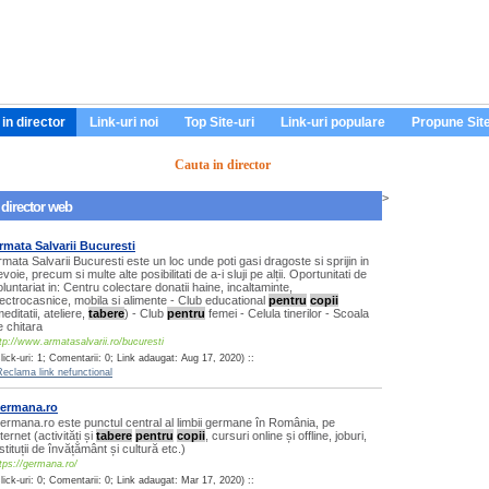
in director
Link-uri noi
Top Site-uri
Link-uri populare
Propune Sit
Cauta in director
>
 director web
rmata Salvarii Bucuresti
rmata Salvarii Bucuresti este un loc unde poti gasi dragoste si sprijin in
voie, precum si multe alte posibilitati de a-i sluji pe alții. Oportunitati de
oluntariat in: Centru colectare donatii haine, incaltaminte,
lectrocasnice, mobila si alimente - Club educational
pentru
copii
editatii, ateliere,
tabere
) - Club
pentru
femei - Celula tinerilor - Scoala
e chitara
tp://www.armatasalvarii.ro/bucuresti
lick-uri: 1; Comentarii: 0; Link adaugat: Aug 17, 2020) ::
Reclama link nefunctional
ermana.ro
ermana.ro este punctul central al limbii germane în România, pe
ternet (activități și
tabere
pentru
copii
, cursuri online și offline, joburi,
stituții de învățământ și cultură etc.)
tps://germana.ro/
lick-uri: 0; Comentarii: 0; Link adaugat: Mar 17, 2020) ::