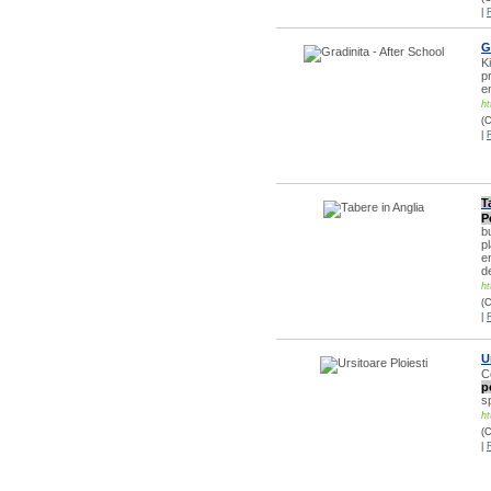
|
G
Ki
p
e
ht
(C
|
T
P
bu
p
e
d
ht
(C
|
U
C
p
s
ht
(C
|