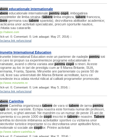
abere
educationale internationale
abere
educationale internationale
pentru
copii
, imbogatirea
unostintelor de limba straina (
tabere
limba engleza,
tabere
franceza,
abere
germana sau
tabere
spaniola); dezvoltarea abilitatilor academice;
racticarea unor activitati specializate, precum sporturile nautice,
hitatia sau catararile.
tp://tabere.com
lick-uri: 0; Comentarii: 0; Link adaugat: May 27, 2014) ::
Reclama link nefunctional
irunette International Education
irunette International Education este un partener de nadejde
pentru
toti
ei care isi propun sa experimenteze programe educationale in
trainatate, avand o oferta variata atat
pentru
copii
si tineri. Aceste
rograme au loc in tari de prestigiu cum ar fi Marea Britanie, SUA,
ermania, Franta, Spania. Mirunette are parteneriate cu peste 50 de
coli, licee sau universitati din Marea Britanie acreditate, lucru ce
ovedeste inca odata nivelul ridicat al calitatii programelor promovate.
tp://www.mirunette.ro
lick-uri: 0; Comentarii: 0; Link adaugat: May 5, 2014) ::
Reclama link nefunctional
abere
Carinthia
abere
Carinthia organizeaza
tabere
de vara si
tabere
de iarna
pentru
opii
de toate varstele. Echipa noastra este formata numai din profesori,
nstructori, si ghizi atestati. Ne mandrim cu un numar de peste 15 ani de
xperienta si cu peste 1000 de
copii
inscrisi in
tabere
le noastre.
Tabere
arinthia isi doreste imbinarea activitatilor sportive cu vizitarea unor
iectivelor turistice importante si cu dezvoltarea unor aptitudini fizice,
motionale si sociale ale
copii
lor. Printre activitati
tp://www.tabere-carinthia.ro
lick-uri: 0; Comentarii: 0; Link adaugat: Mar 11, 2014) ::