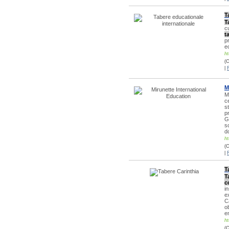
T
T
c
t
p
ec
ht
(C
|
M
M
c
s
p
G
s
d
ht
(C
|
T
T
c
i
e
C
ob
e
ht
(C