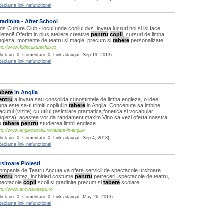
Reclama link nefunctional
radinita - After School
ds Culture Club - locul unde copilul dvs. invata lucruri noi si isi face
rieteni! Oferim in plus ateliere creative
pentru
copii
, cursuri de limba
ngleza, momente de teatru si magie, precum si
tabere
personalizate.
tp://www.kidscultureclub.ro
lick-uri: 0; Comentarii: 0; Link adaugat: Sep 19, 2013) ::
Reclama link nefunctional
abere
in Anglia
entru
a invata sau consolida cunostintele de limba engleza, o idee
na este sa-ti trimiti copilul in
tabere
in Anglia. Concepute sa imbine
lacutul (vizite) cu utilul (asimilare gramatica,fonetica si vocabular
ngleza), acestea vor da randament maxim.Vino sa vezi oferta noastra
e
tabere
pentru
studierea limbii engleze.
tp://www.englezacopii.ro/tabere-in-anglia/
lick-uri: 0; Comentarii: 0; Link adaugat: Sep 4, 2013) ::
Reclama link nefunctional
rsitoare Ploiesti
ompania de Teatru Ancuta va ofera servicii de spectacole ursitoare
entru
botez, inchirieri costume
pentru
petreceri, spectacole de teatru,
pectacole
copii
scoli si gradinite precum si
tabere
scolare
tp://www.ancuta-teatru.ro
lick-uri: 0; Comentarii: 0; Link adaugat: May 26, 2013) ::
Reclama link nefunctional