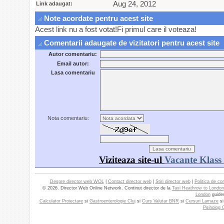
Aug 24, 2012
Link adaugat:
Note acordate pentru acest site
Acest link nu a fost votat!Fi primul care il voteaza!
Comentarii adaugate de vizitatori pentru acest site
Autor comentariu:
Email autor:
Lasa comentariu
Nota comentariu:
Viziteaza site-ul
Vacante Klass
Despre director web WOL
|
Contact director web
|
Stiri director web
|
Politica de con
© 2026. Director Web Online Network. Continut director de la
Taxi Heathrow to London
London
guide
Calculator Proiectare
si
Gastroenterologie Cluj
si
Curs Valutar BNR
si
Cursuri Lamaze
s
Psiholog C