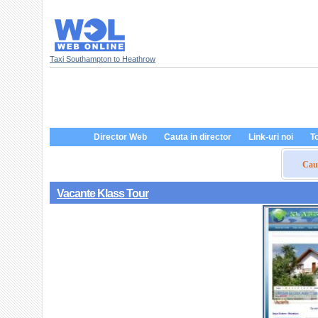
Taxi Southampton to Heathrow
Director Web
Cauta in director
Link-uri noi
To
Caut
Vacante Klass Tour