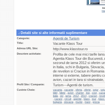
Im
ht
Detalii site si alte informatii suplimentare
Agentii de Turism
Categorie:
Titlu:
Vacante Klass Tour
Adresa URL Site:
http://www.klasstour.ro
Descriere activitate:
Profita de cele mai mici tarife lans
Agentia Klass Tour din Bucuresti. 
sezonul de iarna 2012 si oferim ur
in Italia, schi in Bulgaria, Slovacia
de revelion si Craciun in Romania si
interne si externe, tabere pentru cop
avion, cazari in tara si strainatate,
Profil Site / Companie:
Turism---Agentii de turism.
Cuvinte Cheie:
vacanta
,
vacante
,
oferta
,
oferte
,
sejur
,
seju
bilet
,
bilete
,
avion
,
charter
,
low
,
cost
,
caza
italia
,
ski
,
iarna
,
2012
,
2013
,
craciun
,
revel
,
cazare
,
circuit
,
agentie
,
klass
,
tour
,
klass
bulgaria
,
slovacia
,
munte
,
mare
,
grecia