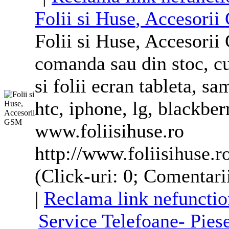
Folii si
Huse
, Accesori
Folii si
Huse
, Accesorii
comanda sau din stoc, cu
si folii ecran tableta, s
htc, iphone, lg, blackber
www.foliisi
huse
.ro
http://www.foliisihuse.r
(Click-uri: 0; Comentarii
|
Reclama link nefunctio
Service
Telefoane
- Pie