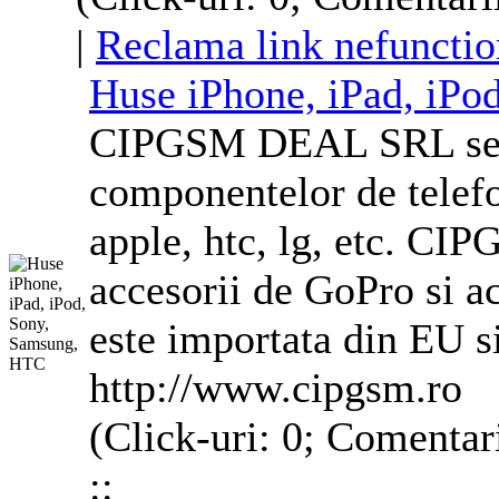
|
Reclama link nefunctio
Huse
iPhone, iPad, iPo
CIPGSM DEAL SRL se oc
componentelor de
telef
apple, htc, lg, etc. CI
accesorii de GoPro si ac
este importata din EU s
http://www.cipgsm.ro
(Click-uri: 0; Comentar
::