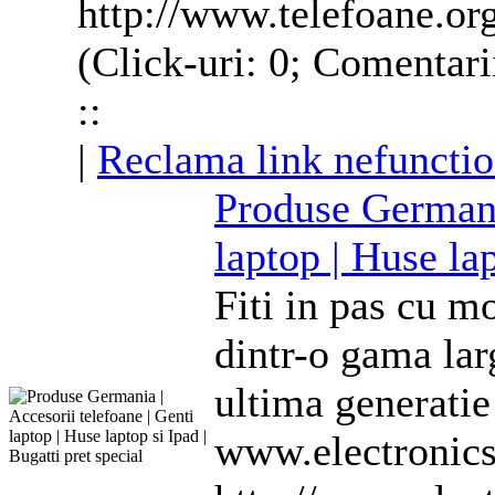
http://www.telefoane.org
(Click-uri: 0; Comentari
::
|
Reclama link nefunctio
Produse Germani
laptop |
Huse
lap
Fiti in pas cu m
dintr-o gama lar
ultima generati
www.electronicsd