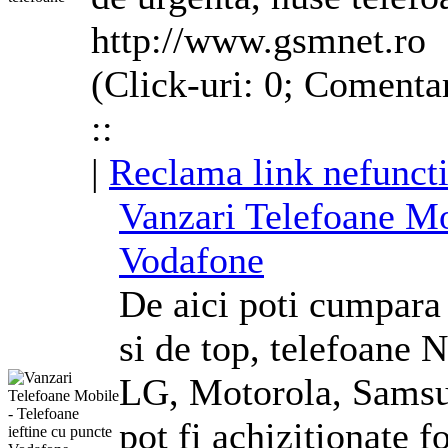
http://www.gsmnet.ro
(Click-uri: 0; Comenta
::
|
Reclama link nefunct
Vanzari
Telefoane
Mo
Vodafone
De aici poti cumpar
si de top,
telefoane
No
LG, Motorola, Samsu
pot fi achizitionate 