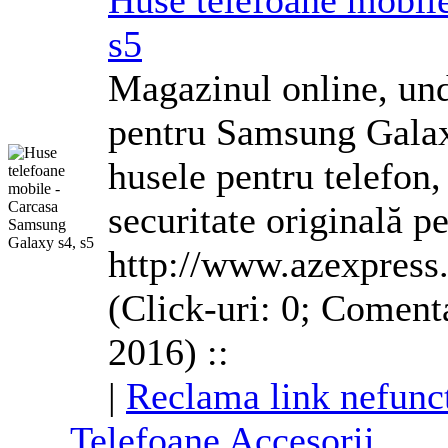
Huse
telefoane
mobile
s5
Magazinul online, unde
pentru Samsung Galaxy
huse
le pentru telefon,
securitate originală p
http://www.azexpress
(Click-uri: 0; Coment
2016) ::
|
Reclama link nefunc
Telefoane
Accesorii