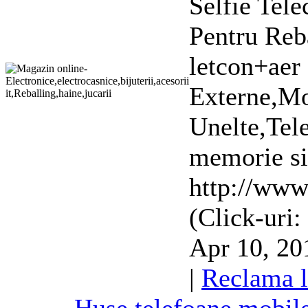
Selfie Tel
Pentru Reba
letcon+aer 
Externe,Mon
Unelte,
Tel
memorie s
http://ww
(Click-uri:
Apr 10, 201
|
Reclama l