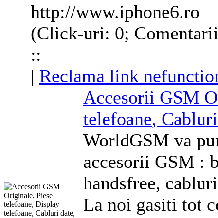
http://www.iphone6.ro
(Click-uri: 0; Comentari
::
|
Reclama link nefunctio
Accesorii GSM Or
telefoane
, Cablur
WorldGSM va pune
accesorii GSM : ba
handsfree, cabluri
La noi gasiti tot 