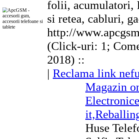
folii, acumulatori,
si retea, cabluri, g
http://www.apcgsm
(Click-uri: 1; Come
2018) ::
|
Reclama link nefu
Magazin on
Electronice
it,Reballin
Huse
Telef