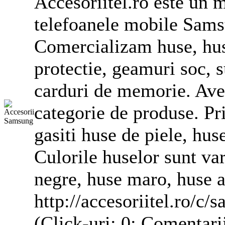
Accesoriitel.ro este un 
telefoane
le mobile Sams
Comercializam
huse
,
hu
protectie, geamuri soc, s
carduri de memorie. Ave
categorie de produse. Pr
gasiti
huse
de piele,
hus
Culorile
huse
lor sunt va
negre,
huse
maro,
huse
a
http://accesoriitel.ro/c/
(Click-uri: 0; Comentarii