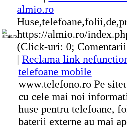
almio.ro
Huse
,
telefoane
,folii,de,p
https://almio.ro/index
(Click-uri: 0; Comentarii
|
Reclama link nefunctio
telefoane
mobile
www.telefono.ro Pe siteu
cu cele mai noi informat
huse
pentru
telefoane
, f
baterii externe au mai ap