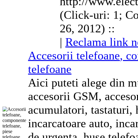
http://www.elect
(Click-uri: 1; C
26, 2012) ::
|
Reclama link n
Accesorii
telefoane
, c
telefoane
Aici puteti alege din 
accesorii GSM, acceso
acumulatori, tastaturi,
incarcatoare auto, inc
de urgenta,
huse
telefo