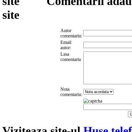
Comentarii adauga
site
Autor
comentariu:
Email
autor:
Lasa
comentariu
Nota
comentariu:
Viziteaza site-ul
Huse tele