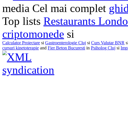
media Cel mai complet
ghid
Top lists
Restaurants Lond
criptomonede
si
Calculator Proiectare
si
Gastroenterologie Cluj
si
Curs Valutar BNR
s
cursuri kinetoterapie
and
Fier Beton Bucuresti
in
Psiholog Cluj
si
Impl