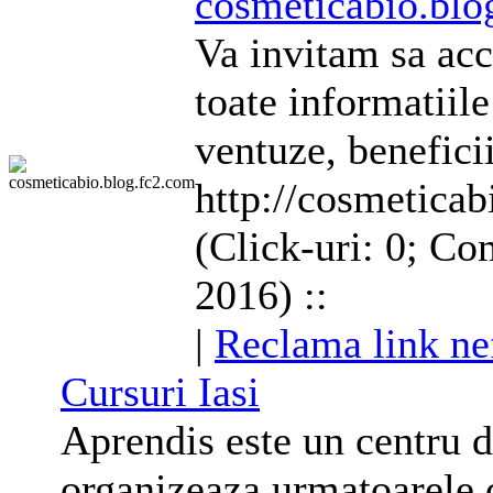
cosmetica
bio.blo
Va invitam sa acce
toate informatiil
ventuze, benefici
http://cosmeticab
(Click-uri: 0; Co
2016) ::
|
Reclama link ne
Cursuri Iasi
Aprendis este un centru d
organizeaza urmatoarele 