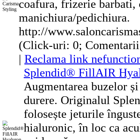
coafura, frizerie barbati,
manichiura/pedichiura.
http://www.saloncarismas
(Click-uri: 0; Comentarii
|
Reclama link nefunctio
Splendid® FillAIR Hya
Augmentarea buzelor și u
durere. Originalul Spl
folosește jeturile îngust
hialuronic, în loc ca acu