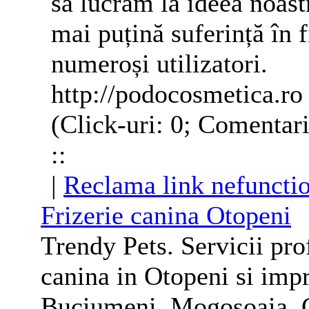
să lucrăm la ideea noast
mai puțină suferință în fi
numeroși utilizatori.
http://podocosmetica.ro
(Click-uri: 0; Comentari
::
|
Reclama link nefuncti
Frizerie canina Otopeni
Trendy Pets. Servicii pr
canina in Otopeni si imp
Buciumeni, Mogosoaia, Ch