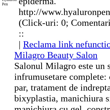
epidermă.
http://www.hyaluronpen
(Click-uri: 0; Comentar
::
|
Reclama link nefuncti
Milagro Beauty Salon
Salonul Milagro este un s
infrumusetare complete: 
par, tratament de indrept
bixyplastia, manichiura 
manichiura cu gel, constru