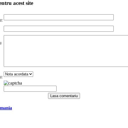
ntru acest site
u:
u
u:
omania