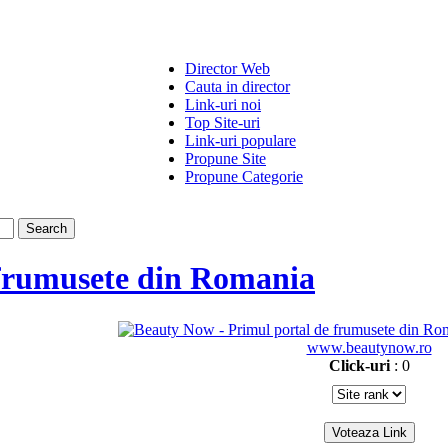
Director Web
Cauta in director
Link-uri noi
Top Site-uri
Link-uri populare
Propune Site
Propune Categorie
 frumusete din Romania
www.beautynow.ro
Click-uri
: 0