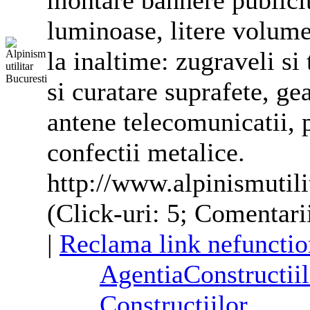
montare bannere publicit
luminoase, litere volumetr
la inaltime:
zugraveli
si 
si curatare suprafete, ge
antene telecomunicatii, p
confectii metalice.
http://www.alpinismutili
(Click-uri: 5; Comentari
|
Reclama link nefunctio
AgentiaConstructiilo
Constructiilor