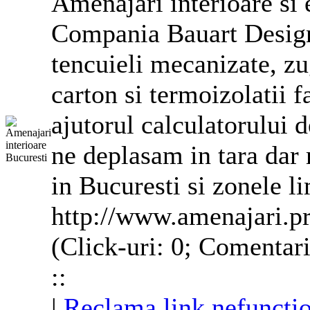
Amenajari interioare si 
Compania Bauart Design
tencuieli mecanizate,
zu
carton si termoizolatii
f
ajutorul calculatorului d
ne deplasam in tara dar 
in Bucuresti si zonele li
http://www.amenajari.p
(Click-uri: 0; Comentari
::
|
Reclama link nefuncti