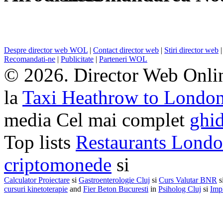
Despre director web WOL
|
Contact director web
|
Stiri director web
Recomandati-ne
|
Publicitate
|
Parteneri WOL
© 2026. Director Web Onlin
la
Taxi Heathrow to Londo
media Cel mai complet
ghid
Top lists
Restaurants Lond
criptomonede
si
Calculator Proiectare
si
Gastroenterologie Cluj
si
Curs Valutar BNR
s
cursuri kinetoterapie
and
Fier Beton Bucuresti
in
Psiholog Cluj
si
Impl