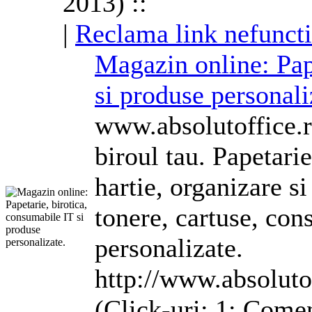
2013) ::
|
Reclama link nefunct
Magazin online: Pap
si produse
personali
www.absolutoffice.ro
biroul tau. Papetarie
hartie, organizare si
tonere, cartuse, con
personalizate
.
http://www.absoluto
(Click-uri: 1; Comen