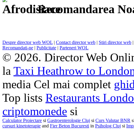
Recomandarea Noa
Despre director web WOL
|
Contact director web
|
Stiri director web
Recomandati-ne
|
Publicitate
|
Parteneri WOL
© 2026. Director Web Onlin
la
Taxi Heathrow to Londo
media Cel mai complet
ghid
Top lists
Restaurants Lond
criptomonede
si
Calculator Proiectare
si
Gastroenterologie Cluj
si
Curs Valutar BNR
s
cursuri kinetoterapie
and
Fier Beton Bucuresti
in
Psiholog Cluj
si
Impl