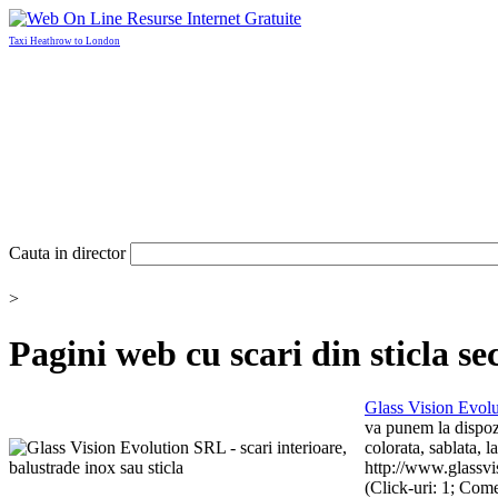
Taxi Heathrow to London
Cauta in director
>
Pagini web cu
scari din sticla s
Glass Vi
si
on Evol
va punem la dispozi
colorata, sablata,
l
http://www.glassvi
(Click-uri: 1; Come