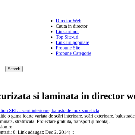
Director Web
Cauta in director
Link-uri noi
Top Site-uri
Link-uri populare
Propune Site
Propune Categorie
ecurizata si laminata
in director w
ution SRL -
scari
interioare, balustrade inox sau
sticla
tie o gama foarte variata de scări interioare, scări exterioare, balustrad
aminata
, stratificata. Proiectare gratuita, transport și montaj.
sion.ro
ntarii: 0; Link adaugat: Dec 2, 2014) ::