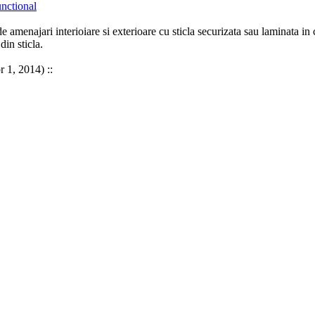
nctional
de amenajari interioiare
si
exterioare cu
sticla
securizata
sau
laminata
in 
din
sticla
.
r 1, 2014) ::