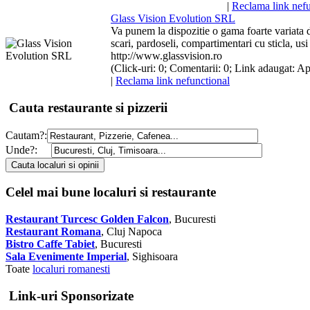
|
Reclama link nefu
Glass Vi
si
on Evolution SRL
Va punem la dispozitie o gama foarte variata 
scari
, pardoseli, compartimentari cu
sticla
, u
si
http://www.glassvision.ro
(Click-uri: 0; Comentarii: 0; Link adaugat: Ap
|
Reclama link nefunctional
Cauta restaurante si pizzerii
Cautam?:
Unde?:
Celel mai bune localuri si restaurante
Restaurant Turcesc Golden Falcon
, Bucuresti
Restaurant Romana
, Cluj Napoca
Bistro Caffe Tabiet
, Bucuresti
Sala Evenimente Imperial
, Sighisoara
Toate
localuri romanesti
Link-uri Sponsorizate