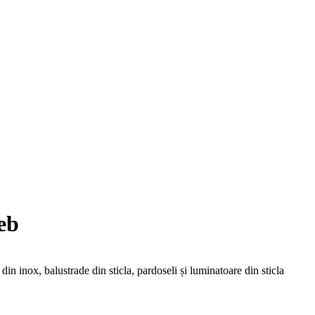
eb
e
din
inox, balustrade
din
sticla
, pardoseli și luminatoare
din
sticla