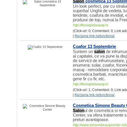
Salon
cosmetica 13 Septem
Un look perfect, par cu stralu
superba! Unghii de vedeta, tu
tendinte, coafura de invidiat, 
produse de top, numai la Fre
http://freestylebeauty.ro
(Click-uri: 0; Comentarii: 0; Link a
|
Reclama link nefunctional
Coafor 13 Septembrie
Suntem un
salon
de infrumuse
al capitalei, ce va pune la d
de servicii de infrumusetare,
enumera: solar, coafor, frizer
masaj - remodelare corporala
cosmetica barbati, manichiura
gene fir cu fir, etc.
http://freestylebeauty.ro
(Click-uri: 1; Comentarii: 0; Link ad
|
Reclama link nefunctional
Cosmetica Simone Beauty 
Salon
ul de cosmetica si re
Center, va ofera tratamente si
preturi avantajoase.
http://www.simonebeautycenter.ro/