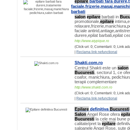
epilare
barbati fara durere,
faciale,frizerie,masaj,manich
barbati
salon
epilare
barbati in
Bucu
promotionale,
epilare
intima,e
relaxare,frizerie,manichiura,
faciale antirid,antiage,antistre
durere,epilat barbati,epilat ce
http://www.atypique.ro
(Click-uri: 0; Comentarii: 0; Link a
|
Reclama link nefunctional
Shakti.com.ro
Centrul Shakti este un
salon
Bucuresti
, sectorul 1, ce of
coafor, manichiura, pedichiu
terapii complementare
http://www.shakti.com.ro
(Click-uri: 0; Comentarii: 0; Link ad
|
Reclama link nefunctional
Epilare
definitiva
Bucuresti
Salon
Angel Rose ofera
epil
Bucuresti
la cele mai bune pr
calitate/pret la
epilare
definiti
saloanele Angel Rose, sute de