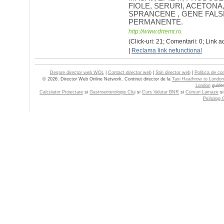
FIOLE, SERURI, ACETONA
SPRANCENE , GENE FALS
PERMANENTE.
http://www.drtemt.ro
(Click-uri: 21; Comentarii: 0; Link 
|
Reclama link nefunctional
Despre director web WOL
|
Contact director web
|
Stiri director web
|
Politica de con
© 2026. Director Web Online Network. Continut director de la
Taxi Heathrow to London
London
guide
Calculator Proiectare
si
Gastroenterologie Cluj
si
Curs Valutar BNR
si
Cursuri Lamaze
s
Psiholog C