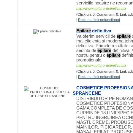
serviciile noastre ne recoma
http://www.epilare-definitiva.biz
(Click-uri: 0; Comentarii: 0; Link ad
|
Reclama link nefunctional
Epilare
definitiva
Va oferim servicii de
epilare
d
mai eficienta si moderna teh
definitiva. Primele rezultate 
sedinta de
epilare
definitiva.
nostru pentru o
epilare
definit
promotionale.
http://www.epilare-definitiva.biz
(Click-uri: 0; Comentarii: 0; Link ad
|
Reclama link nefunctional
COSMETICE PROFESIONA
SPRANCENE
DISTRIBUITOR PE ROMAN
COSMETICE PROFESIONAL
GAMA COMPLETA DE COS
CUPRINDE 18 LINII SPEC
PENTRU INGRIJIREA OCHI
MASTI, CREME, PRODUSE
MAINILOR, PICIOARELOR
MASAJ, EPILAT, PRODUS