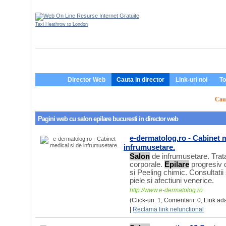
Taxi Heathrow to London
Director Web
Cauta in director
Link-uri noi
To
Caut
Pagini web cu
salon epilare bucuresti
in director web
e-dermatolog.ro - Cabinet m
infrumusetare.
Salon
de infrumusetare. Tra
corporale.
Epilare
progresiv d
si Peeling chimic. Consultatii
piele si afectiuni venerice.
http://www.e-dermatolog.ro
(Click-uri: 1; Comentarii: 0; Link ad
|
Reclama link nefunctional