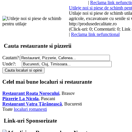
|
Reclama link nefuncti
Utileje noi si piese de schimb pent
Utilaje noi si piese de schimb utila
agricole, excavatoare cu senile s
http://produsedecalitate.ro
(Click-uri: 0; Comentarii: 0; Link 
|
Reclama link nefunctional
Cauta restaurante si pizzerii
Cautam?:
Unde?:
Celel mai bune localuri si restaurante
Restaurant Roata Norocului
, Brasov
Pizzerie La Nicola
, Pascani
Restaurant Vatra Ţărănească
, Bucuresti
Toate
localuri romanesti
Link-uri Sponsorizate