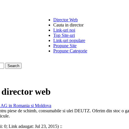
Director Web
Cauta in director
Link-uri noi
Top Site-uri
Link-uri populare
Propune Site
Propune Categorie
 director web
AG in Romania si Moldova
entru piese de schimb, consumabile si ulei
DEUTZ
. Oferim din stoc o g
icule.
i: 0; Link adaugat: Jul 23, 2015) ::