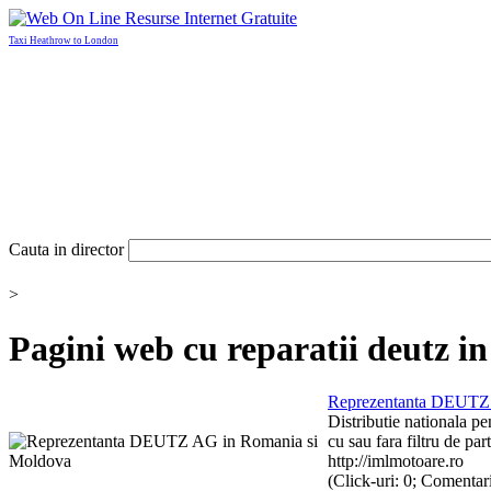
Taxi Heathrow to London
Cauta in director
>
Pagini web cu
reparatii deutz
in
Reprezentanta
DEUTZ
Distributie nationala p
cu sau fara filtru de part
http://imlmotoare.ro
(Click-uri: 0; Comentari