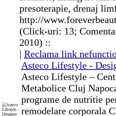
presoterapie, drenaj lim
http://www.foreverbeaut
(Click-uri: 13; Comentar
2010) ::
|
Reclama link nefuncti
Asteco Lifestyle - Des
Asteco Lifestyle – Centr
Metabolice Cluj Napoca 
programe de nutritie per
remodelare
corporala
Cl