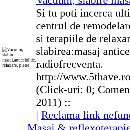
Vacuum, slabire masaj
Si tu poti incerca ult
centrul de
remodelar
si terapiile de relax
slabirea:masaj anticel
radiofrecventa.
http://www.5thave.r
(Click-uri: 0; Coment
2011) ::
|
Reclama link nefun
Masaj & reflexoterapie