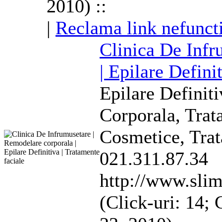
2010) ::
|
Reclama link nefunct
Clinica De Infr
| Epilare Defini
Epilare Definiti
Corporala
, Tra
Cosmetice, Trat
021.311.87.34
http://www.slim
(Click-uri: 14;