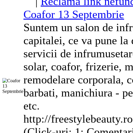
|
Reclama link nefunc
Coafor 13 Septembrie
Suntem un salon de infru
capitalei, ce va pune l
servicii de infrumuseta
solar, coafor, frizerie, 
remodelare
corporala
, 
barbati, manichiura - ped
etc.
http://freestylebeauty.ro
(Click-uri: 1; Comentar