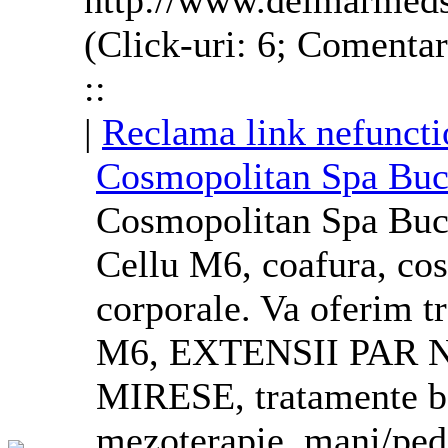
http://www.delmarmeds
(Click-uri: 6; Comentar
::
|
Reclama link nefuncti
Cosmopolitan Spa Bucu
Cosmopolitan Spa Bucu
Cellu M6, coafura, cos
corporale. Va oferim 
M6, EXTENSII PAR NA
MIRESE, tratamente 
mezoterapie, mani/pe