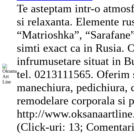
Te asteptam intr-o atmosf
si relaxanta. Elemente r
“Matrioshka”, “Sarafane” 
simti exact ca in Rusia. 
infrumusetare situat in Bu
tel. 0213111565. Oferim s
manechiura, pedichiura, 
remodelare
corporala
si p
http://www.oksanaartline
(Click-uri: 13; Comentari