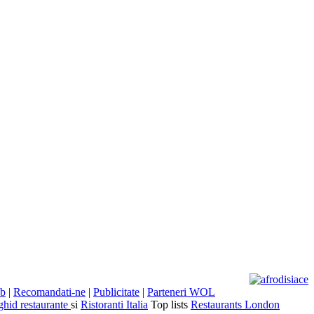
eb
|
Recomandati-ne
|
Publicitate
|
Parteneri WOL
ghid restaurante
si
Ristoranti Italia
Top lists
Restaurants London