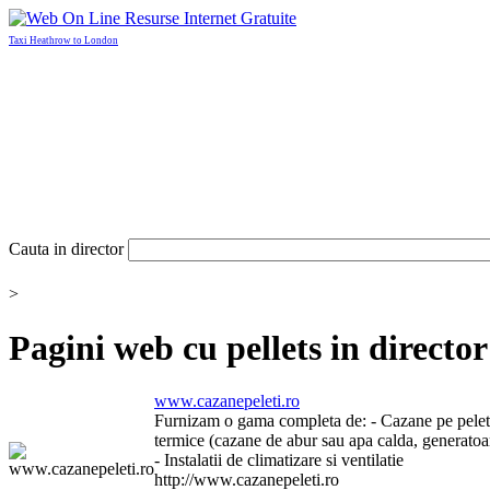
Taxi Heathrow to London
Cauta in director
>
Pagini web cu
pellets
in directo
www.cazanepeleti.ro
Furnizam o gama completa de: - Cazane pe peleti - 
termice (cazane de abur sau apa calda, generatoare d
- Instalatii de climatizare si ventilatie
http://www.cazanepeleti.ro