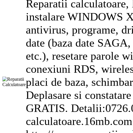
Reparatii calculatoare,
instalare
WINDOWS
XP
antivirus, programe, dr
date (baza date SAGA, C
etc.), resetare parole
w
conexiuni RDS, wireless
placi de baza, schimba
Deplasare si constatare
GRATIS. Detalii:0726.0
calculatoare.16mb.com