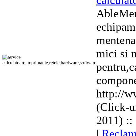
calculat
AbleMen 
echipame
mentenan
mici si 
pentru,c
compone
http://
(Click-u
2011) ::
|
Reclam