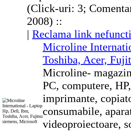
(Click-uri: 3; Comentar
2008) ::
|
Reclama link nefunct
Microline Internati
Toshiba, Acer, Fuji
Microline- magazin 
PC, computere, HP,
imprimante, copiato
consumabile, aparat
videoproiectoare, s