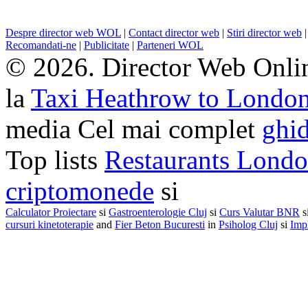
Despre director web WOL
|
Contact director web
|
Stiri director web
Recomandati-ne
|
Publicitate
|
Parteneri WOL
© 2026. Director Web Onlin
la
Taxi Heathrow to Londo
media Cel mai complet
ghid
Top lists
Restaurants Lond
criptomonede
si
Calculator Proiectare
si
Gastroenterologie Cluj
si
Curs Valutar BNR
s
cursuri kinetoterapie
and
Fier Beton Bucuresti
in
Psiholog Cluj
si
Impl