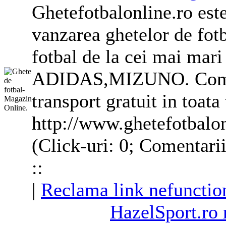
Ghete
fotbalonline.ro est
vanzarea
ghete
lor de fo
fotbal de la cei mai mari
ADIDAS,MIZUNO. Comand
transport gratuit in toata 
http://www.ghetefotbalon
(Click-uri: 0; Comentari
::
|
Reclama link nefunctio
HazelSport.ro 