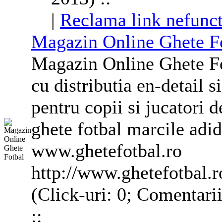
|
Reclama link nefunct
Magazin Online
Ghete
Fo
Magazin Online
Ghete
Fo
cu distributia en-detail s
pentru copii si jucatori d
ghete
fotbal marcile adi
www.
ghete
fotbal.ro
http://www.ghetefotbal.r
(Click-uri: 0; Comentari
::