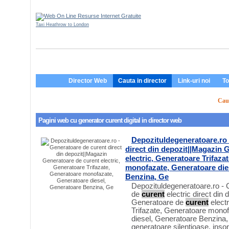
Taxi Heathrow to London
Director Web
Cauta in director
Link-uri noi
To
Caut
Pagini web cu
generator curent digital
in director web
Depozituldegeneratoare.ro
direct din depozit||Magazin
electric, Generatoare Trifaza
monofazate, Generatoare die
Benzina, Ge
Depozituldegeneratoare.ro -
de
curent
electric direct din
Generatoare de
curent
elect
Trifazate, Generatoare mono
diesel, Generatoare Benzina,
generatoare silentioase, ins