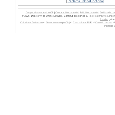
|
Reclama link nefunctional
Despre director web WOL
|
Contact director web
|
Stiri director web
|
Politica de con
© 2026. Director Web Online Network. Continut director de la
Taxi Heathrow to London
London
guide
Calculator Proiectare
si
Gastroenterologie Cluj
si
Curs Valutar BNR
si
Cursuri Lamaze
s
Psiholog C