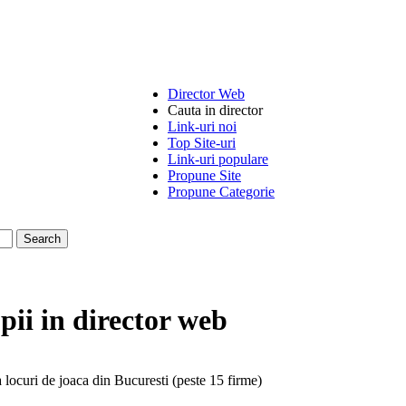
Director Web
Cauta in director
Link-uri noi
Top Site-uri
Link-uri populare
Propune Site
Propune Categorie
pii
in director web
 locuri de joaca din Bucuresti (peste 15
firme
)