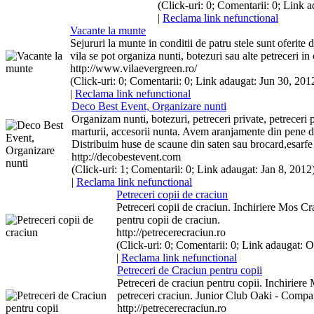
(Click-uri: 0; Comentarii: 0; Link a
|
Reclama link nefunctional
Vacante la munte
Sejururi la munte in conditii de patru stele sunt oferite
vila se pot organiza nunti, botezuri sau alte
petreceri
in 
http://www.vilaevergreen.ro/
(Click-uri: 0; Comentarii: 0; Link adaugat: Jun 30, 2012
|
Reclama link nefunctional
Deco Best Event, Organizare nunti
Organizam nunti, botezuri,
petreceri
private,
petreceri
p
marturii, accesorii nunta. Avem aranjamente din pene de
Distribuim huse de scaune din saten sau brocard,esarfe 
http://decobestevent.com
(Click-uri: 1; Comentarii: 0; Link adaugat: Jan 8, 2012)
|
Reclama link nefunctional
Petreceri
copii
de craciun
Petreceri
copii
de craciun. Inchiriere Mos Cra
pentru
copii
de craciun.
http://petrecerecraciun.ro
(Click-uri: 0; Comentarii: 0; Link adaugat: O
|
Reclama link nefunctional
Petreceri
de Craciun pentru
copii
Petreceri
de craciun pentru
copii
. Inchiriere
petreceri
craciun. Junior Club Oaki - Compa
http://petrecerecraciun.ro