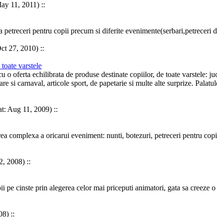
ay 11, 2011) ::
za
petreceri
pentru
copii
precum si diferite evenimente(serbari,
petreceri
d
ct 27, 2010) ::
 toate varstele
cu o oferta echilibrata de produse destinate
copii
lor, de toate varstele: ju
re si carnaval, articole sport, de papetarie si multe alte surprize. Palatu
t: Aug 11, 2009) ::
complexa a oricarui eveniment: nunti, botezuri,
petreceri
pentru
copi
2, 2008) ::
ii
pe cinste prin alegerea celor mai priceputi animatori, gata sa creeze o a
8) ::