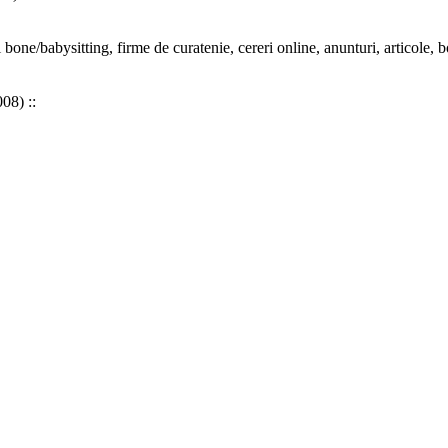
i bone/babysitting,
firme
de curatenie, cereri online, anunturi, articole, b
08) ::