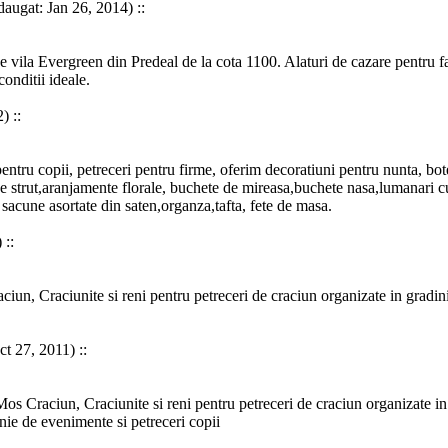
daugat: Jan 26, 2014) ::
 de vila Evergreen din Predeal de la cota 1100. Alaturi de cazare pentru f
conditii ideale.
) ::
entru
copii
,
petreceri
pentru
firme
, oferim decoratiuni pentru nunta, bot
 strut,aranjamente florale, buchete de mireasa,buchete nasa,lumanari cu
sacune asortate din saten,organza,tafta, fete de masa.
 ::
ciun, Craciunite si reni pentru
petreceri
de craciun organizate in gradini
ct 27, 2011) ::
 Mos Craciun, Craciunite si reni pentru
petreceri
de craciun organizate in 
nie de evenimente si
petreceri
copii