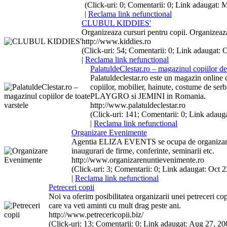
(Click-uri: 0; Comentarii: 0; Link adaugat: M
|
Reclama link nefunctional
CLUBUL KIDDIES'
Organizeaza cursuri pentru
copii
. Organizea
http://www.kiddies.ro
(Click-uri: 54; Comentarii: 0; Link adaugat: O
|
Reclama link nefunctional
PalatuldeClestar.ro – magazinul
copii
lor de
Palatuldeclestar.ro este un magazin online 
copii
lor, mobilier, hainute, costume de serba
PLAYGRO si JEMINI in Romania.
http://www.palatuldeclestar.ro
(Click-uri: 141; Comentarii: 0; Link adauga
|
Reclama link nefunctional
Organizare Evenimente
Agentia ELIZA EVENTS se ocupa de organizarea 
inaugurari de
firme
, conferinte, seminarii etc.
http://www.organizarenuntievenimente.ro
(Click-uri: 3; Comentarii: 0; Link adaugat: Oct 2
|
Reclama link nefunctional
Petreceri
copii
Noi va oferim posibilitatea organizarii unei
petreceri
cop
care va veti aminti cu mult drag peste ani.
http://www.petrecericopii.biz/
(Click-uri: 13; Comentarii: 0; Link adaugat: Aug 27, 200