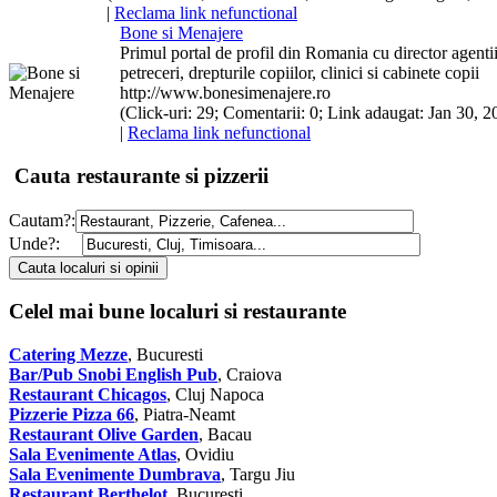
|
Reclama link nefunctional
Bone si Menajere
Primul portal de profil din Romania cu director agenti
petreceri
, drepturile
copii
lor, clinici si cabinete
copii
http://www.bonesimenajere.ro
(Click-uri: 29; Comentarii: 0; Link adaugat: Jan 30, 20
|
Reclama link nefunctional
Cauta restaurante si pizzerii
Cautam?:
Unde?:
Celel mai bune localuri si restaurante
Catering Mezze
, Bucuresti
Bar/Pub Snobi English Pub
, Craiova
Restaurant Chicagos
, Cluj Napoca
Pizzerie Pizza 66
, Piatra-Neamt
Restaurant Olive Garden
, Bacau
Sala Evenimente Atlas
, Ovidiu
Sala Evenimente Dumbrava
, Targu Jiu
Restaurant Berthelot
, Bucuresti