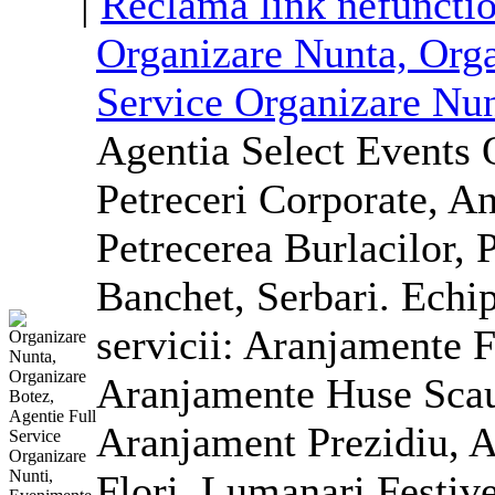
|
Reclama link nefuncti
Organizare Nunta, Orga
Service Organizare Nun
Agentia Select Events 
Petreceri
Corporate
, An
Petrecerea Burlacilor, 
Banchet, Serbari. Echi
servicii: Aranjamente F
Aranjamente Huse Scau
Aranjament Prezidiu, 
Flori, Lumanari Festiv