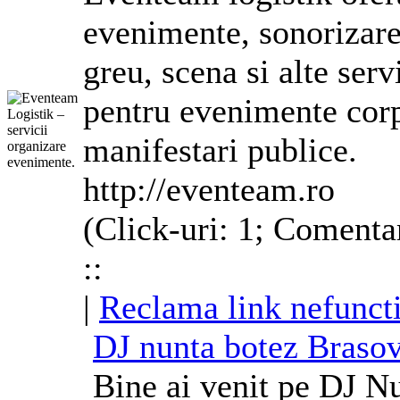
evenimente, sonorizar
greu, scena si alte ser
pentru evenimente
cor
manifestari publice.
http://eventeam.ro
(Click-uri: 1; Comentar
::
|
Reclama link nefunct
DJ
nunta botez Braso
Bine ai venit pe
DJ
Nun