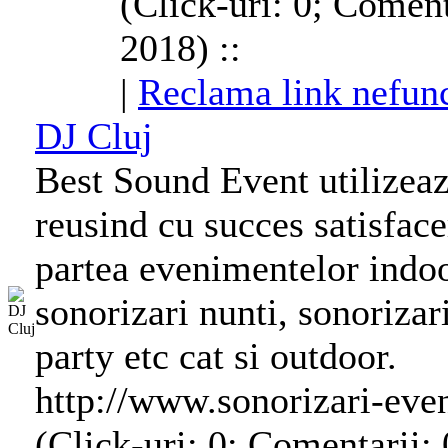
(Click-uri: 0; Coment
2018) ::
|
Reclama link nefunc
DJ
Cluj
Best Sound Event utilizea
reusind cu succes satisface
partea evenimentelor indo
sonorizari nunti, sonorizar
party etc cat si outdoor.
http://www.sonorizari-eve
(Click-uri: 0; Comentarii: