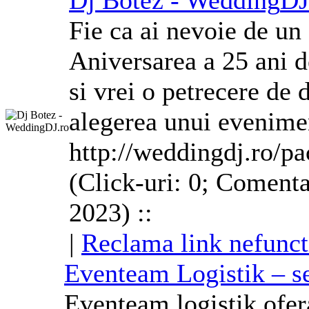
Dj
Botez - Wedding
DJ
Fie ca ai nevoie de un
Aniversarea a 25 ani de
si vrei o petrecere d
alegerea unui evenime
http://weddingdj.ro/pa
(Click-uri: 0; Comenta
2023) ::
|
Reclama link nefunct
Eventeam Logistik – se
Eventeam logistik ofer