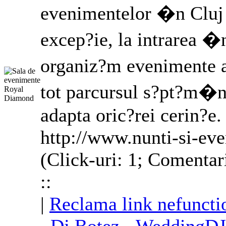
evenimentelor �n Cluj 
excep?ie, la intrarea �n
organiz?m evenimente a
tot parcursul s?pt?m�n
adapta oric?rei cerin?e.
http://www.nunti-si-eve
(Click-uri: 1; Comentar
::
|
Reclama link nefuncti