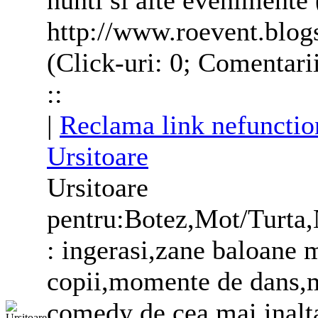
nunti si alte evenimente
http://www.roevent.blo
(Click-uri: 0; Comentari
::
|
Reclama link nefunctio
Ursitoare
Ursitoare
pentru:Botez,Mot/Turta,
: ingerasi,zane baloane 
copii,momente de dans,
comedy de cea mai inalta 