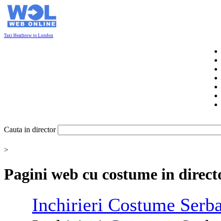
Taxi Heathrow to London
Cauta in director
>
Pagini web cu
costume
in direct
Inchirieri
Costume
Serba