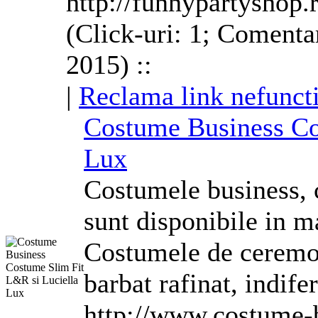
http://funnypartyshop.
(Click-uri: 1; Comentar
2015) ::
|
Reclama link nefunct
Costume
Business
C
Lux
Costume
le business,
sunt disponibile in m
Costume
le de ceremo
barbat rafinat, indife
http://www.costume-b