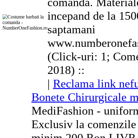
comanda. Materiale 
incepand de la 150
saptamani
www.numberonefas
(Click-uri: 1; Come
2018) ::
|
Reclama link nef
Bonete Chirurgicale m
MediFashion - uniform
Exclusiv la comenzil
minim 200 Ron LIV