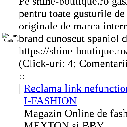
Pe shine-boutique.ro gas
pentru toate gusturile de
originale de marca inte
brand cunoscut spaniol d
https://shine-boutique.ro
(Click-uri: 4; Comentari
::
|
Reclama link nefunctio
I-FASHION
Magazin Online de fashi
MEXTON si BBY.