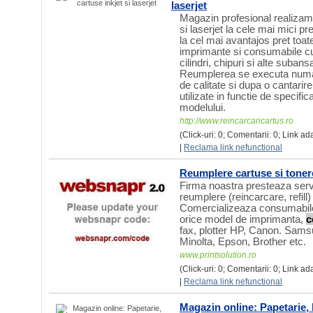
laserjet
Magazin profesional realizam 
si laserjet la cele mai mici pr
la cel mai avantajos pret toa
imprimante si consumabile cu 
cilindri, chipuri si alte suba
Reumplerea se executa numai
de calitate si dupa o cantarire 
utilizate in functie de specifica
modelului.
http://www.reincarcaricartus.ro
(Click-uri: 0; Comentarii: 0; Link ad
|
Reclama link nefunctional
Reumplere cartuse si tonere
Firma noastra presteaza servi
reumplere (reincarcare, refill)
Comercializeaza consumabile i
orice model de imprimanta,
c
fax, plotter HP, Canon. Sam
Minolta, Epson, Brother etc.
www.printsolution.ro
(Click-uri: 0; Comentarii: 0; Link ad
|
Reclama link nefunctional
Magazin online: Papetarie, 