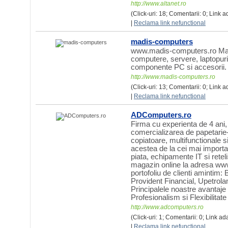
http://www.altanet.ro
(Click-uri: 18; Comentarii: 0; Link a
|
Reclama link nefunctional
madis-computers
www.madis-computers.ro Mag
computere, servere, laptopuri
componente PC si accesorii.
http://www.madis-computers.ro
(Click-uri: 13; Comentarii: 0; Link 
|
Reclama link nefunctional
ADComputers.ro
Firma cu experienta de 4 ani, 
comercializarea de papetarie-
copiatoare, multifunctionale 
acestea de la cei mai importa
piata, echipamente IT si rete
magazin online la adresa ww
portofoliu de clienti amintim
Provident Financial, Upetrola
Principalele noastre avantaje 
Profesionalism si Flexibilitate
http://www.adcomputers.ro
(Click-uri: 1; Comentarii: 0; Link ad
|
Reclama link nefunctional