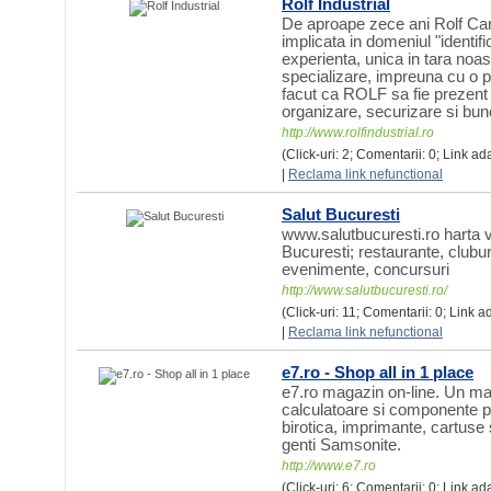
Rolf Industrial
De aproape zece ani Rolf Card
implicata in domeniul "identifi
experienta, unica in tara noast
specializare, impreuna cu o p
facut ca ROLF sa fie prezent
organizare, securizare si bune
http://www.rolfindustrial.ro
(Click-uri: 2; Comentarii: 0; Link ad
|
Reclama link nefunctional
Salut Bucuresti
www.salutbucuresti.ro harta v
Bucuresti; restaurante, clubur
evenimente, concursuri
http://www.salutbucuresti.ro/
(Click-uri: 11; Comentarii: 0; Link 
|
Reclama link nefunctional
e7.ro - Shop all in 1 place
e7.ro magazin on-line. Un mall
calculatoare si componente p
birotica, imprimante, cartuse 
genti Samsonite.
http://www.e7.ro
(Click-uri: 6; Comentarii: 0; Link ad