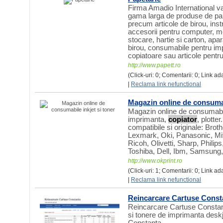
Firma Amadio International va
gama larga de produse de pape
precum articole de birou, ins
accesorii pentru computer, m
stocare, hartie si carton, apa
birou, consumabile pentru imp
copiatoare sau articole pentru
http://www.papett.ro
(Click-uri: 0; Comentarii: 0; Link a
|
Reclama link nefunctional
Magazin online de consumab
Magazin online de consumabile
imprimanta,
copiator
, plotte
compatibile si originale: Bro
Lexmark, Oki, Panasonic, Mit
Ricoh, Olivetti, Sharp, Philips
Toshiba, Dell, Ibm, Samsung
http://www.okprint.ro
(Click-uri: 1; Comentarii: 0; Link ad
|
Reclama link nefunctional
Reincarcare Cartuse Const
Reincarcare Cartuse Constan
si tonere de imprimanta deskje
Constanta.