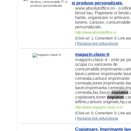
si produse personalizate.
www.absolutoffice.ro - o infini
biroul tau. Papetarie si biroti
hartie, organizare si arhivare
tonere, cartuse, consumabile
personalizate.
http://www.absolutoffice.ro
(Click-uri: 1; Comentarii: 0; Link ad
|
Reclama link nefunctional
magazin.clasic-it
magazin.clasic-it - este pe pi
ocupa cu vanzarea de
consumabile,imprimante,cart
laser,cartese imprimante lase
cerneala,cartuse imprimante
cerneala,toner,imprimante la
laser,imprimanta cerneala,im
cerneala,fax,faxuri,
copiator
,
copiatoare,toner
copiator
,ca
ieftine,cartuse originale,hp,c
http://www.magazin.clasic-it.ro
(Click-uri: 0; Comentarii: 0; Link a
|
Reclama link nefunctional
Copiatoare, Imprimante lase