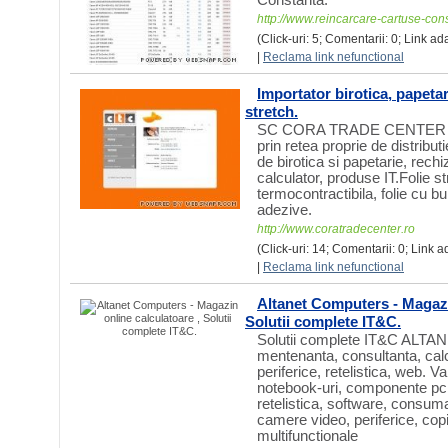
http://www.reincarcare-cartuse-con
(Click-uri: 5; Comentarii: 0; Link ad
|
Reclama link nefunctional
Importator birotica, papetar
stretch.
SC CORA TRADE CENTER SRL 
prin retea proprie de distribu
de birotica si papetarie, rech
calculator, produse IT.Folie str
termocontractibila, folie cu bu
adezive.
http://www.coratradecenter.ro
(Click-uri: 14; Comentarii: 0; Link 
|
Reclama link nefunctional
Altanet Computers - Magazi
Solutii complete IT&C.
Solutii complete IT&C ALTANE
mentenanta, consultanta, cal
periferice, retelistica, web. V
notebook-uri, componente pc
retelistica, software, consuma
camere video, periferice, copi
multifunctionale