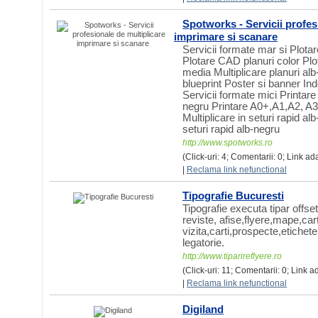
Spotworks - Servicii profes
imprimare si scanare
Servicii formate mar si Plota
Plotare CAD planuri color Plota
media Multiplicare planuri alb
blueprint Poster si banner In
Servicii formate mici Printare
negru Printare A0+,A1,A2, A3
Multiplicare in seturi rapid al
seturi rapid alb-negru
http://www.spotworks.ro
(Click-uri: 4; Comentarii: 0; Link ad
|
Reclama link nefunctional
Tipografie Bucuresti
Tipografie executa tipar offset s
reviste, afise,flyere,mape,car
vizita,carti,prospecte,etichete,
legatorie.
http://www.tiparireflyere.ro
(Click-uri: 11; Comentarii: 0; Link a
|
Reclama link nefunctional
Digiland