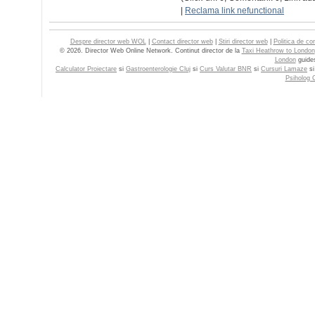
|
Reclama link nefunctional
Despre director web WOL
|
Contact director web
|
Stiri director web
|
Politica de con
© 2026. Director Web Online Network. Continut director de la
Taxi Heathrow to London
London
guide
Calculator Proiectare
si
Gastroenterologie Cluj
si
Curs Valutar BNR
si
Cursuri Lamaze
s
Psiholog C