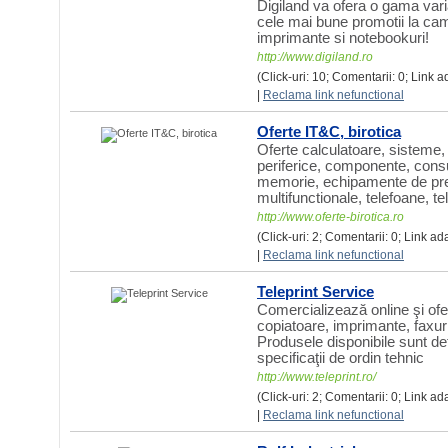
Digiland va ofera o gama var
cele mai bune promotii la ca
imprimante si notebookuri!
http://www.digiland.ro
(Click-uri: 10; Comentarii: 0; Link a
|
Reclama link nefunctional
Oferte IT&C, birotica
Oferte calculatoare, sisteme, 
periferice, componente, cons
memorie, echipamente de pr
multifunctionale, telefoane, tel
http://www.oferte-birotica.ro
(Click-uri: 2; Comentarii: 0; Link ad
|
Reclama link nefunctional
Teleprint Service
Comercializează online şi ofe
copiatoare, imprimante, faxur
Produsele disponibile sunt det
specificaţii de ordin tehnic
http://www.teleprint.ro/
(Click-uri: 2; Comentarii: 0; Link a
|
Reclama link nefunctional