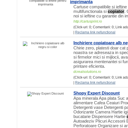
imprimanta
Cartuse compatibile si ieftin
multifunctionala si
copiator
. 
noi si ieftine cu garantie din i
http://cartusprint.ro
(Click-uri: 0; Comentarii: 0; Link ad
|
Reclama link nefunctional
Inchiriere copiatoare alb ne
Chirie zero, platesti doar cat
noastra se adreseaza in special
si firmelor mici si mijlocii, av
asigurarea mentenantei si furn
printare eficienta.
dcrealsolutions.ro
(Click-uri: 0; Comentarii: 0; Link a
|
Reclama link nefunctional
Shopy Expert Discount
Apa minerala Apa plata Suc a
alimentare Cafea Ceaiuri Pro
Detergenti vase Detergenti p
Odorizante Camera Hartie ig
bucatarie Dispensere Hartie
Autoadeziv Plicuri Accesorii
Perforatoare Organizare si arh