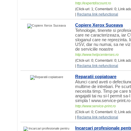
http://expertdiscount.ro
(Click-uri: 1; Comentarii: 0; Link a
|
Reclama link nefunctional
Copiere Xerox Suceava
Tehnologie, tinerete si profes
care ne caracterizeaza, i
sloganul care ne reprezinta. I
USV, dar nu numai, sa ne vizi
de serviciile noastre
http://www.helpcenterses.ro
(Click-uri: 0; Comentarii: 0; Link ad
|
Reclama link nefunctional
Reparatii copiatoare
Atunci cand aveti o defectiu
multime de intrebari. Pe scur
necesita timp. Timp pe care t
angajatii tai nu si-l permit sa-
simpla ! www.service-print.ro
http://www.service-print.ro
(Click-uri: 0; Comentarii: 0; Link ad
|
Reclama link nefunctional
Incarcari profesionale pentr