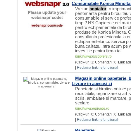
Consumabile Konica Minolta
Vrei un
copiator
, o imprimant
perfomanta pentru biroul tau 
consumabile si service profes
timp ? NS Copiers e cel mai d
pentru echipamentele de biro
produse de Konica Minolta. Of
consultanta profesionala la 
echipamentelor cu servicii p
buna calitate. Intra acum pe 
investitie pentru firma ta.
http://www.nscopiers.ro
(Click-uri: 1; Comentarii: 0; Link ad
|
Reclama link nefunctional
Magazin online papetarie, b
Livrare in aceeasi zi
Papetarie si birotica online: p
reciclabile, organizare si arh
scris, ambalare si marcare, p
scolare
http://www.emtrade.ro
(Click-uri: 0; Comentarii: 0; Link ad
|
Reclama link nefunctional
Papetarie