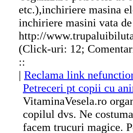
etc.),inchiriere masina e
inchiriere masini vata de
http://www.trupaluibilut
(Click-uri: 12; Comentar
::
|
Reclama link nefunctio
Petreceri
pt
copii
cu ani
VitaminaVesela.ro orga
copilul dvs. Ne costum
facem trucuri magice. Pe