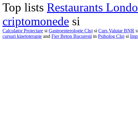
Top lists
Restaurants Lond
criptomonede
si
Calculator Proiectare
si
Gastroenterologie Cluj
si
Curs Valutar BNR
s
cursuri kinetoterapie
and
Fier Beton Bucuresti
in
Psiholog Cluj
si
Impl