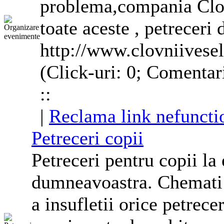
problema,compania
Clo
toate aceste ,
petreceri
d
http://www.clovniivesel
(Click-uri: 0; Comentar
::
|
Reclama link nefuncti
Petreceri
copii
Petreceri
pentru
copii
la 
dumneavoastra. Chemati a
a insufletii orice petrece