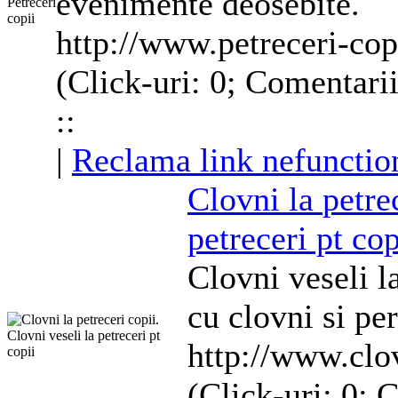
evenimente deosebite.
http://www.petreceri-cop
(Click-uri: 0; Comentari
::
|
Reclama link nefunctio
Clovni
la
petre
petreceri
pt
cop
Clovni
veseli l
cu
clovni
si pe
http://www.clo
(Click-uri: 0; 