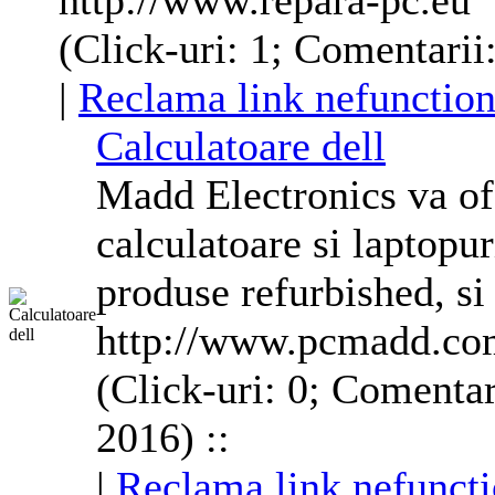
http://www.repara-pc.eu
(Click-uri: 1; Comentarii:
|
Reclama link nefunction
Calculatoare
dell
Madd Electronics va of
calculatoare
si laptopur
produse refurbished, s
http://www.pcmadd.co
(Click-uri: 0; Comentar
2016) ::
|
Reclama link nefuncti