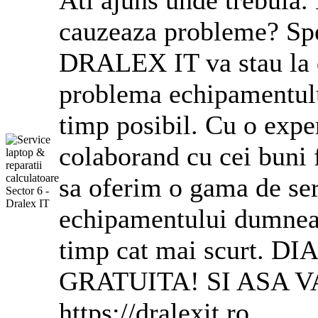
Ati ajuns unde trebuia
cauzeaza probleme? Spe
DRALEX IT va stau la d
problema echipamentulu
timp posibil. Cu o exper
colaborand cu cei buni
sa oferim o gama de serv
echipamentului dumneav
timp cat mai scurt.
GRATUITA! SI ASA 
https://dralexit.ro