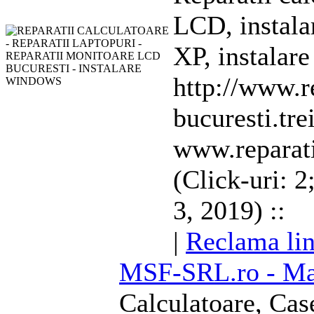
LCD, insta
XP, instalare
http://www.re
bucuresti.tre
www.reparatii
(Click-uri: 2
3, 2019) ::
|
Reclama lin
MSF-SRL.ro - Ma
Calculatoare
, Cas