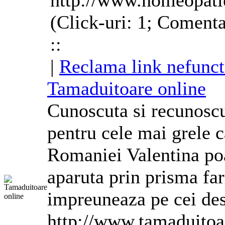
http://www.homeopati
(Click-uri: 1; Comenta
::
|
Reclama link nefunct
Tamaduitoare online
Cunoscuta si recunoscuta
pentru cele mai grele 
Romaniei Valentina po
aparuta prin prisma fa
impreuneaza pe cei desp
http://www.tamaduitoa