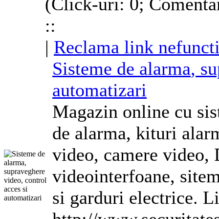
(Click-uri: 0; Comenta
::
|
Reclama link nefunct
Sisteme de
alarma
, s
automatizari
Magazin online cu sis
de
alarma
, kituri
alar
video, camere video,
videointerfoane, sitem
si garduri electrice. L