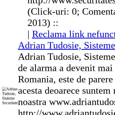
http://www.securitate
(Click-uri: 0; Comenta
2013) ::
|
Reclama link nefunc
Adrian Tudosie, Sisteme
Adrian Tudosie, Sisteme 
de
alarma
a devenit mai 
Romania, este de parere
acesta deoarece suntem r
noastra www.adriantudo
http://www.adriantudos