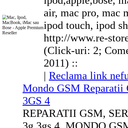
ipod,apple,bose, 
air, mac pro, mac 
ipod touch, ipod s
http://www.re-stor
(Click-uri: 2; Come
2011) ::
|
Reclama link nefu
Mondo GSM Reparatii G
3G
S 4
REPARATII GSM, SER
3g
3g
s 4, MONDO GSM -