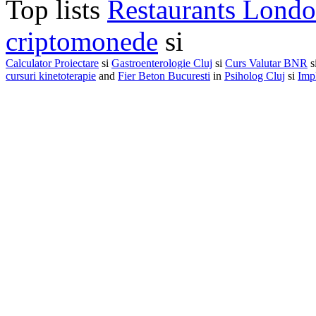
Top lists
Restaurants Lond
criptomonede
si
Calculator Proiectare
si
Gastroenterologie Cluj
si
Curs Valutar BNR
s
cursuri kinetoterapie
and
Fier Beton Bucuresti
in
Psiholog Cluj
si
Impl