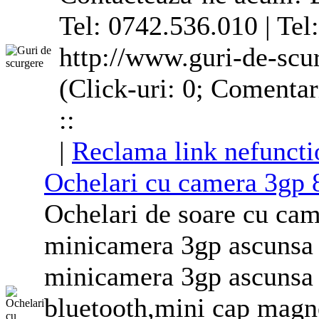
Tel: 0742.536.010 | Tel
http://www.guri-de-scur
(Click-uri: 0; Comentar
::
|
Reclama link nefuncti
Ochelari cu camera
3g
p
Ochelari de soare cu ca
minicamera
3g
p ascunsa
minicamera
3g
p ascunsa
bluetooth,mini cap magn