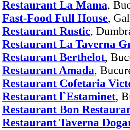
Restaurant La Mama
, Buc
Fast-Food Full House
, Gal
Restaurant Rustic
, Dumbr
Restaurant La Taverna G
Restaurant Berthelot
, Buc
Restaurant Amada
, Bucur
Restaurant Cofetaria Vict
Restaurant l`Estaminet
, B
Restaurant Bon Restaura
Restaurant Taverna Dogar