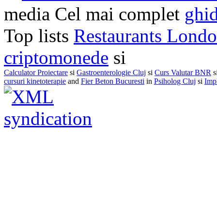
media Cel mai complet
ghid
Top lists
Restaurants Lond
criptomonede
si
Calculator Proiectare
si
Gastroenterologie Cluj
si
Curs Valutar BNR
s
cursuri kinetoterapie
and
Fier Beton Bucuresti
in
Psiholog Cluj
si
Impl