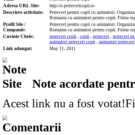
Adresa URL Site:
http://e-petrecericopii.ro
Descriere activitate:
Petreceri pentru copii cu animatori. Organizar
Romania cu animatori pentru copii. Firma org
Profil Site /
Petreceri pentru copii cu animatori. Organizar
Companie:
Romania cu animatori pentru copii. Firma org
Cuvinte Cheie:
petreceri copii
,
copii
,
petreceri
,
petreceri pe
animatori petreceri copii
,
animatori petreceri
Link adaugat:
May 11, 2011
Note acordate pentru
Acest link nu a fost votat!Fi