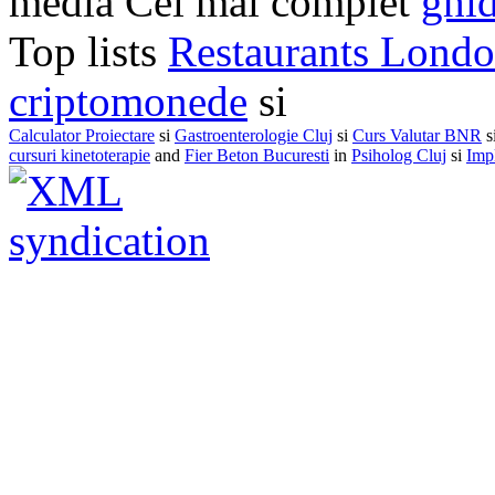
media Cel mai complet
ghid
Top lists
Restaurants Lond
criptomonede
si
Calculator Proiectare
si
Gastroenterologie Cluj
si
Curs Valutar BNR
s
cursuri kinetoterapie
and
Fier Beton Bucuresti
in
Psiholog Cluj
si
Impl