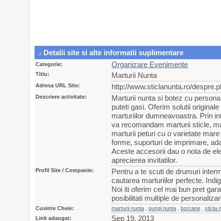
Detalii site si alte informatii suplimentare
Organizare Evenimente
Categorie:
Titlu:
Marturii Nunta
Adresa URL Site:
http://www.sticlanunta.ro/despre.
Descriere activitate:
Marturii nunta si botez cu personal
puteti gasi. Oferim solutii original
marturiilor dumneavoastra. Prin int
va recomandam marturii sticle, ma
marturii peturi cu o varietate mar
forme, suporturi de imprimare, ada
Aceste accesorii dau o nota de ele
aprecierea invitatilor.
Profil Site / Companie:
Pentru a te scuti de drumuri interm
cautarea marturiilor perfecte. Indigo
Noi iti oferim cel mai bun pret gara
posibilitati multiple de personaliza
Cuvinte Cheie:
marturii nunta
,
pungi nunta
,
borcane
,
sticla 
Sep 19, 2013
Link adaugat: