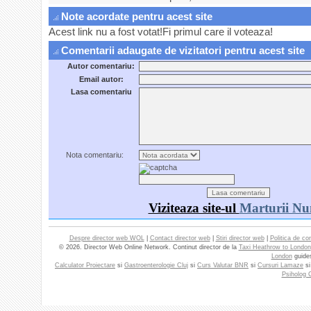
Note acordate pentru acest site
Acest link nu a fost votat!Fi primul care il voteaza!
Comentarii adaugate de vizitatori pentru acest site
Autor comentariu:
Email autor:
Lasa comentariu
Nota comentariu:
Viziteaza site-ul
Marturii Nu
Despre director web WOL
|
Contact director web
|
Stiri director web
|
Politica de con
© 2026. Director Web Online Network. Continut director de la
Taxi Heathrow to London
London
guide
Calculator Proiectare
si
Gastroenterologie Cluj
si
Curs Valutar BNR
si
Cursuri Lamaze
s
Psiholog C