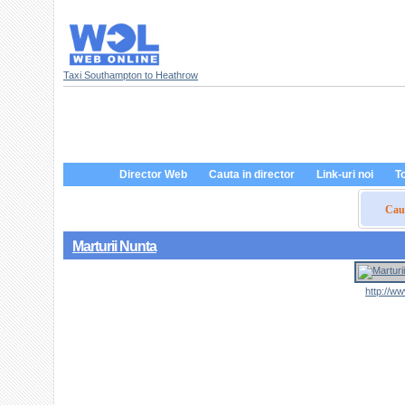
Taxi Southampton to Heathrow
Director Web
Cauta in director
Link-uri noi
To
Caut
Marturii Nunta
http://ww