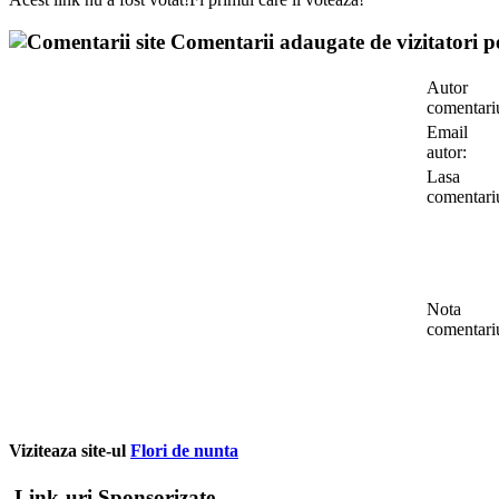
Comentarii adaugate de vizitatori pe
Autor
comentari
Email
autor:
Lasa
comentari
Nota
comentari
Viziteaza site-ul
Flori de nunta
Link-uri Sponsorizate