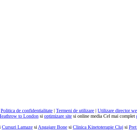
|
Politica de confidentialitate
|
Termeni de utilizare
|
Utilizare director w
Heathrow to London
si
optimizare site
si online media Cel mai complet
i
Cursuri Lamaze
si
Angajare Bone
si
Clinica Kinetoterapie Cluj
si
Pret