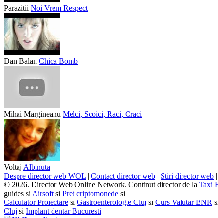
Parazitii
Noi Vrem Respect
Dan Balan
Chica Bomb
Mihai Margineanu
Melci, Scoici, Raci, Craci
Voltaj
Albinuta
Despre director web WOL
|
Contact director web
|
Stiri director web
© 2026. Director Web Online Network. Continut director de la
Taxi 
guides si
Airsoft
si
Pret criptomonede
si
Calculator Proiectare
si
Gastroenterologie Cluj
si
Curs Valutar BNR
s
Cluj
si
Implant dentar Bucuresti