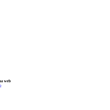
na web
o