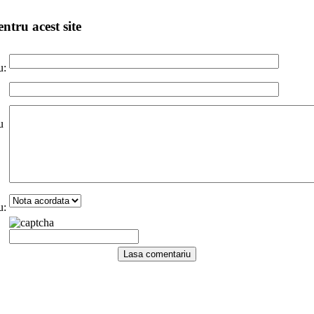
ntru acest site
u:
u
u: