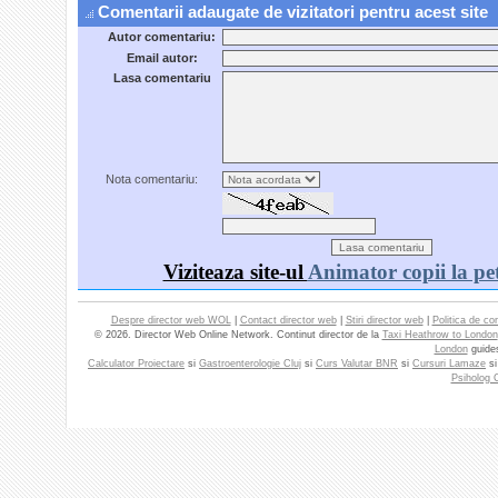
Comentarii adaugate de vizitatori pentru acest site
Autor comentariu:
Email autor:
Lasa comentariu
Nota comentariu:
Viziteaza site-ul
Animator copii la pet
Despre director web WOL
|
Contact director web
|
Stiri director web
|
Politica de con
© 2026. Director Web Online Network. Continut director de la
Taxi Heathrow to London
London
guide
Calculator Proiectare
si
Gastroenterologie Cluj
si
Curs Valutar BNR
si
Cursuri Lamaze
s
Psiholog C