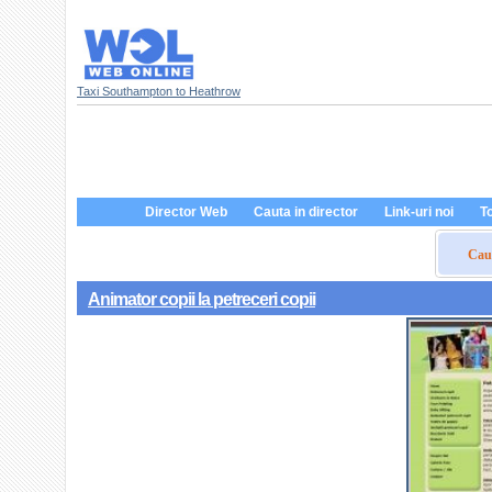
Taxi Southampton to Heathrow
Director Web
Cauta in director
Link-uri noi
To
Caut
Animator copii la petreceri copii