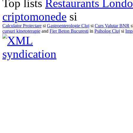
Top lists
Restaurants Lond
criptomonede
si
Calculator Proiectare
si
Gastroenterologie Cluj
si
Curs Valutar BNR
s
cursuri kinetoterapie
and
Fier Beton Bucuresti
in
Psiholog Cluj
si
Impl