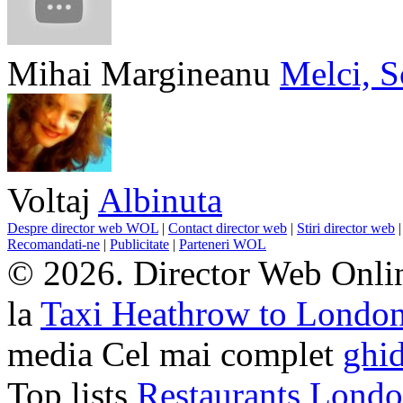
Mihai Margineanu
Melci, S
Voltaj
Albinuta
Despre director web WOL
|
Contact director web
|
Stiri director web
Recomandati-ne
|
Publicitate
|
Parteneri WOL
© 2026. Director Web Onlin
la
Taxi Heathrow to Londo
media Cel mai complet
ghid
Top lists
Restaurants Lond