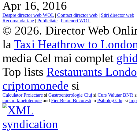
Apr 16, 2016
Despre director web WOL
|
Contact director web
|
Stiri director web
Recomandati-ne
|
Publicitate
|
Parteneri WOL
© 2026. Director Web Onlin
la
Taxi Heathrow to Londo
media Cel mai complet
ghid
Top lists
Restaurants Lond
criptomonede
si
Calculator Proiectare
si
Gastroenterologie Cluj
si
Curs Valutar BNR
s
cursuri kinetoterapie
and
Fier Beton Bucuresti
in
Psiholog Cluj
si
Impl