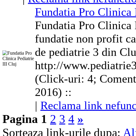
Fundatia Pro Clinica P
Fundatia Pro Clinica 
fundatie non profit ca
de pediatrie 3 din Cl
http://www.pediatrie3
(Click-uri: 4; Coment
2016) ::
|
Reclama link nefunc
Pagina 1
2
3
4
»
Sorteaza link-urile dupa:
Al