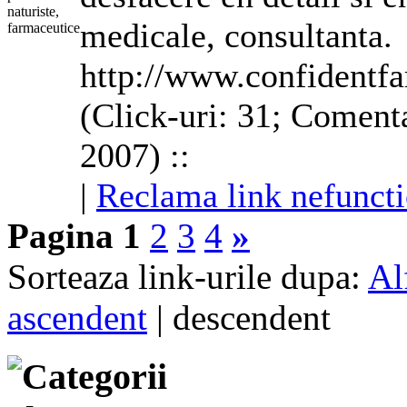
medicale, consultanta.
http://www.confidentf
(Click-uri: 31; Comenta
2007) ::
|
Reclama link nefuncti
Pagina 1
2
3
4
»
Sorteaza link-urile dupa:
Al
ascendent
| descendent