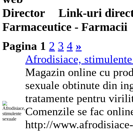
Link-uri direc
Farmaceutice - Farmacii
Pagina 1
2
3
4
»
Afrodisiace, stimulente
Magazin online cu prod
sexuale obtinute din in
tratamente pentru virilit
Comenzile se fac online 
http://www.afrodisiace-