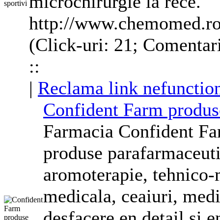
microchirurgie la rece.
http://www.chemomed.r
(Click-uri: 21; Comentar
::
|
Reclama link nefunctio
Confident Farm produse
Farmacia Confident Far
produse parafarmaceutic
aromoterapie, tehnico-
medicala, ceaiuri, med
desfacere en detail si en