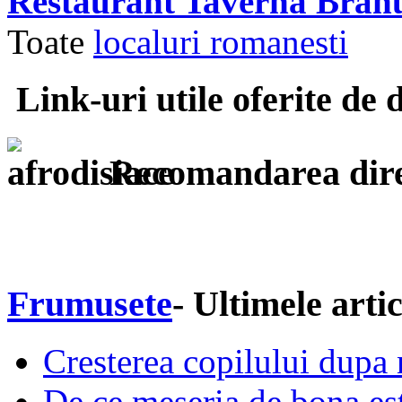
Restaurant Taverna Branu
Toate
localuri romanesti
Link-uri utile oferite de 
Recomandarea dire
Frumusete
- Ultimele arti
Cresterea copilului dupa n
De ce meseria de bona este