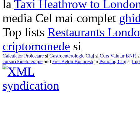
la
Taxi Heathrow to Londo
media Cel mai complet
ghid
Top lists
Restaurants Lond
criptomonede
si
Calculator Proiectare
si
Gastroenterologie Cluj
si
Curs Valutar BNR
s
cursuri kinetoterapie
and
Fier Beton Bucuresti
in
Psiholog Cluj
si
Impl