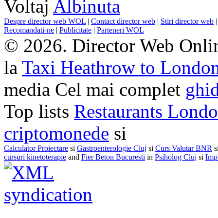
Voltaj
Albinuta
Despre director web WOL
|
Contact director web
|
Stiri director web
Recomandati-ne
|
Publicitate
|
Parteneri WOL
© 2026. Director Web Onlin
la
Taxi Heathrow to Londo
media Cel mai complet
ghid
Top lists
Restaurants Lond
criptomonede
si
Calculator Proiectare
si
Gastroenterologie Cluj
si
Curs Valutar BNR
s
cursuri kinetoterapie
and
Fier Beton Bucuresti
in
Psiholog Cluj
si
Impl