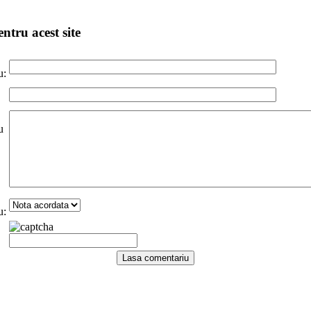
ntru acest site
u:
u
u: