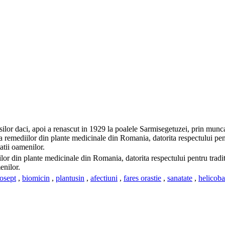
ilor daci, apoi a renascut in 1929 la poalele Sarmisegetuzei, prin munca
i a remediilor din plante medicinale din Romania, datorita respectului pent
atii oamenilor.
iilor din plante medicinale din Romania, datorita respectului pentru tradi
enilor.
osept
,
biomicin
,
plantusin
,
afectiuni
,
fares orastie
,
sanatate
,
helicoba