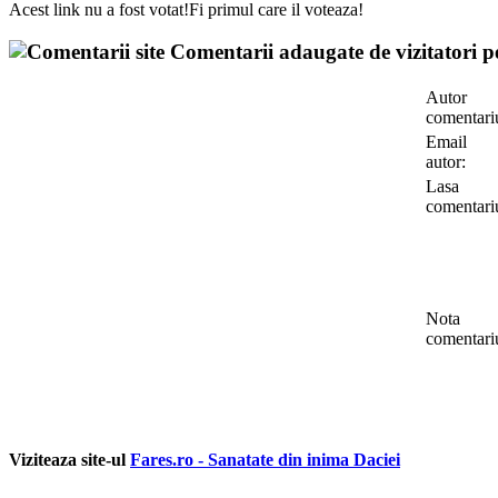
Acest link nu a fost votat!Fi primul care il voteaza!
Comentarii adaugate de vizitatori pe
Autor
comentari
Email
autor:
Lasa
comentari
Nota
comentari
Viziteaza site-ul
Fares.ro - Sanatate din inima Daciei