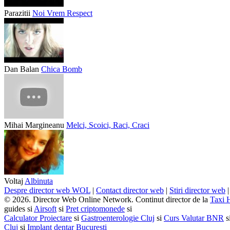
Parazitii
Noi Vrem Respect
Dan Balan
Chica Bomb
Mihai Margineanu
Melci, Scoici, Raci, Craci
Voltaj
Albinuta
Despre director web WOL
|
Contact director web
|
Stiri director web
© 2026. Director Web Online Network. Continut director de la
Taxi 
guides si
Airsoft
si
Pret criptomonede
si
Calculator Proiectare
si
Gastroenterologie Cluj
si
Curs Valutar BNR
s
Cluj
si
Implant dentar Bucuresti