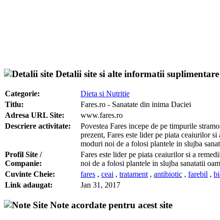
Detalii site si alte informatii suplimentare
Categorie:
Dieta si Nutritie
Titlu:
Fares.ro - Sanatate din inima Daciei
Adresa URL Site:
www.fares.ro
Descriere activitate:
Povestea Fares incepe de pe timpurile stramos
prezent, Fares este lider pe piata ceaiurilor s
moduri noi de a folosi plantele in slujba sanat
Profil Site /
Fares este lider pe piata ceaiurilor si a remed
Companie:
noi de a folosi plantele in slujba sanatatii oam
Cuvinte Cheie:
fares
,
ceai
,
tratament
,
antibiotic
,
farebil
,
bi
Link adaugat:
Jan 31, 2017
Note acordate pentru acest site