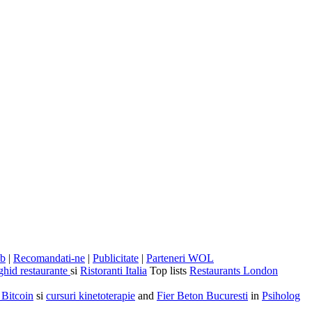
eb
|
Recomandati-ne
|
Publicitate
|
Parteneri WOL
ghid restaurante
si
Ristoranti Italia
Top lists
Restaurants London
 Bitcoin
si
cursuri kinetoterapie
and
Fier Beton Bucuresti
in
Psiholog