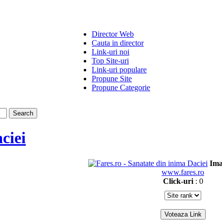
Director Web
Cauta in director
Link-uri noi
Top Site-uri
Link-uri populare
Propune Site
Propune Categorie
ciei
Ima
www.fares.ro
Click-uri
: 0