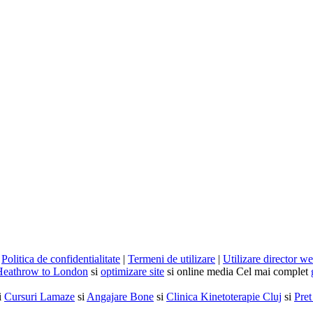
|
Politica de confidentialitate
|
Termeni de utilizare
|
Utilizare director w
Heathrow to London
si
optimizare site
si online media Cel mai complet
i
Cursuri Lamaze
si
Angajare Bone
si
Clinica Kinetoterapie Cluj
si
Pret