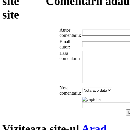
Comentarii adauga
site
Autor
comentariu:
Email
autor:
Lasa
comentariu
Nota
comentariu:
Viziteaza site-ul
Arad