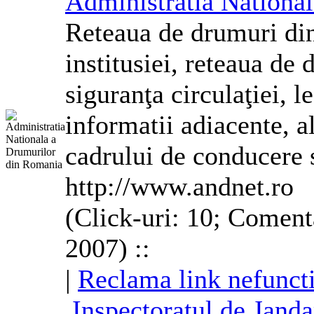
Administratia Nationa
Reteaua de drumuri din
institusiei, reteaua de
siguranţa circulaţiei, le
informatii adiacente, al
cadrului de conducere s
http://www.andnet.ro
(Click-uri: 10; Coment
2007) ::
|
Reclama link nefunct
Inspectoratul de Jand