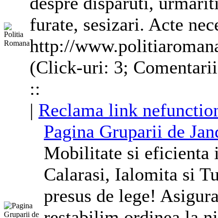
despre disparuti, urmarit
furate, sesizari. Acte ne
http://www.politiaroman
(Click-uri: 3; Comentari
::
|
Reclama link nefunctio
Pagina Gruparii de Ja
Mobilitate si eficienta
Calarasi, Ialomita si T
presus de lege! Asigur
restabilim ordinea la n