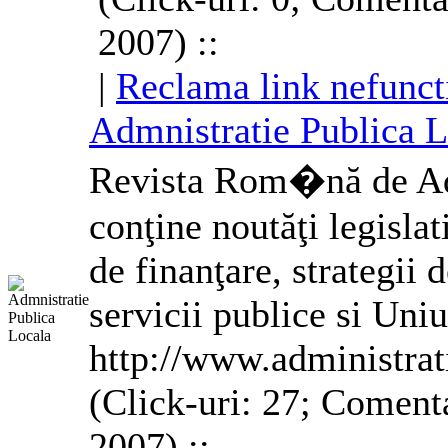
2007) ::
|
Reclama link nefunct
Admnistratie Publica L
Revista Rom�nă de Adm
conţine noutăţi legisla
de finanţare, strategii 
servicii publice si Un
http://www.administrat
(Click-uri: 27; Comenta
2007) ::