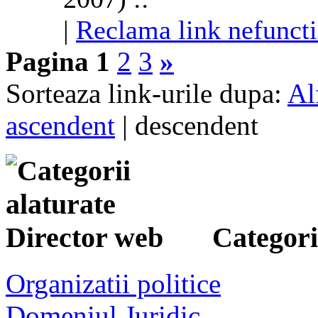
|
Reclama link nefunct
Pagina 1
2
3
»
Sorteaza link-urile dupa:
Al
ascendent
| descendent
Categorii
Organizatii politice
Domeniul Juridic