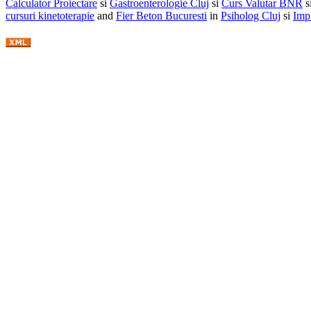
Calculator Proiectare
si
Gastroenterologie Cluj
si
Curs Valutar BNR
s
cursuri kinetoterapie
and
Fier Beton Bucuresti
in
Psiholog Cluj
si
Impl