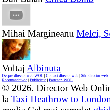
Mihai Margineanu
Melci, S
Voltaj
Albinuta
Despre director web WOL
|
Contact director web
|
Stiri director web
Recomandati-ne
|
Publicitate
|
Parteneri WOL
© 2026. Director Web Onlin
la
Taxi Heathrow to Londo
media Cel mai complet
ghid