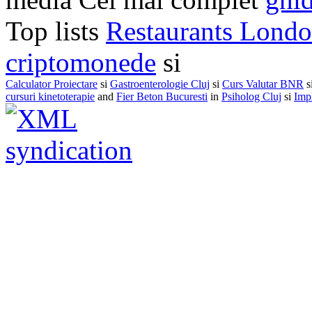
Top lists
Restaurants Lond
criptomonede
si
Calculator Proiectare
si
Gastroenterologie Cluj
si
Curs Valutar BNR
s
cursuri kinetoterapie
and
Fier Beton Bucuresti
in
Psiholog Cluj
si
Impl