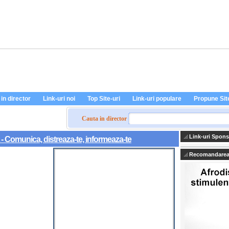
in director
Link-uri noi
Top Site-uri
Link-uri populare
Propune Sit
Cauta in director
Link-uri Spons
 - Comunica, distreaza-te, informeaza-te
Recomandarea