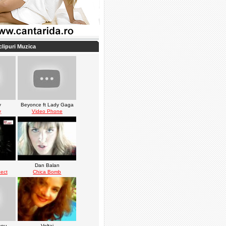
clipuri Muzica
y
Beyonce ft Lady Gaga
y
Video Phone
Dan Balan
ect
Chica Bomb
anu
Voltaj