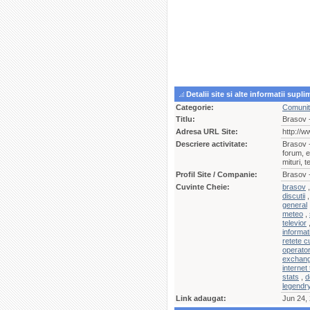
Detalii site si alte informatii supl
Categorie:
Comunita
Titlu:
Brasov -
Adresa URL Site:
http://w
Descriere activitate:
Brasov -
forum, e
mituri, 
Profil Site / Companie:
Brasov -
Cuvinte Cheie:
brasov
discutii
general
meteo
,
televior
informati
retete c
operato
exchan
internet 
stats
,
d
legendr
Link adaugat:
Jun 24,