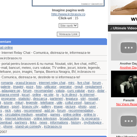
Imagine pagina web
http://www.ircbrasov.ro
Click-uri
: 15
Ultimele Video
imentare
ti online
 Internet Relay Chat - Comunica, distreaza-te, informeaza-te
ww.ircbrasov.ro
 portal pentru brasoveni & nu numai. Noutati, stiri, live chat, mIRC,
Another Da
-mail, bancuri, meteo, curs valutar, TV online, jocuri, istorie, legende,
Another Da
telefoane, poze, imagini, Tampa, Biserica Neagra, BV, ircbrasov.ro
 Comunica, distreaza-te, destinde-te si informeaza-te!
,
romania
,
orasul brasov
,
internet relay chat
,
mirc
,
live chat
,
forum
,
,
galerie
,
imagini
,
poze
,
foto
,
utilizator
,
operator
,
reguli
,
regulament
,
,
adaugare op
,
forum
,
recomandari
,
valuta
,
curs valutar
,
euro
,
dolar
,
starea vremii
,
jocuri
,
online
,
pe site
,
tv
,
tv in direct
,
tv internet
,
,
programe
,
statistici
,
descarca
,
parteneri
,
legatura
,
stiri
,
noutati
,
Parazitii
i
,
istorie
,
mituri
,
legende
,
telefoane
,
utile
,
coltul vesel
,
bancuri
,
Noi Vrem Resp
ulinare
,
sport
,
brasov city
,
gallery
,
image
,
picture
,
photo
,
user
,
rs
,
nick
,
rules
,
recommend
,
add op
,
forum
,
recommendation
,
ge
,
circulating medium
,
weather
,
games
,
online online
,
online tv
,
tv
,
internet television
,
online television
,
broadcasting
,
tv programs
,
ownload
,
partners
,
links
,
news
,
informations
,
history
,
mythologize
,
y
,
phone
,
stand-up comedy
,
ircbrasov.ro
 2007
Mihai Margine