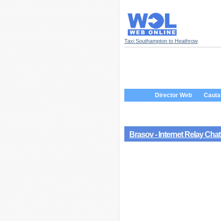
Taxi Southampton to Heathrow
Director Web
Cauta 
Brasov - Internet Relay Chat