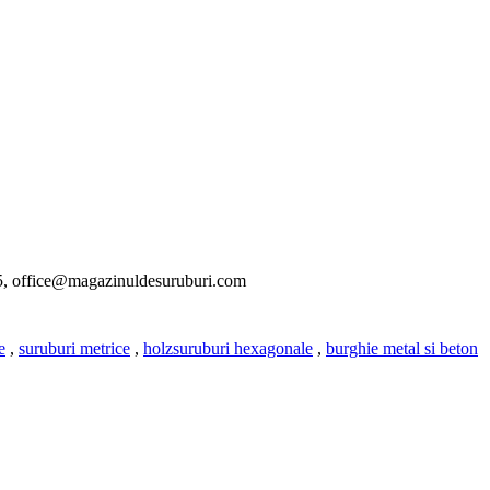
315, office@magazinuldesuruburi.com
e
,
suruburi metrice
,
holzsuruburi hexagonale
,
burghie metal si beton