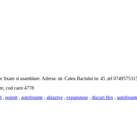
e fixare si asamblare. Adresa: str. Calea Baciului nr. 45 ,tel 0749575
are, cod caen 4778
d
,
popnit
,
autoforante
,
abrazive
,
expansiune
,
discuri flex
,
autoforant