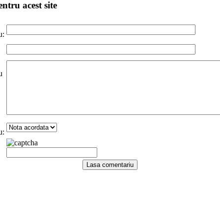
ntru acest site
u:
u
u: