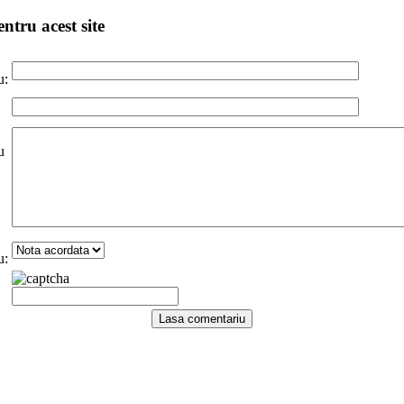
ntru acest site
u:
u
u: