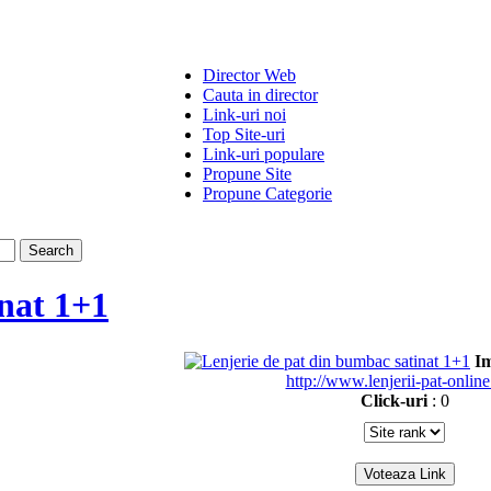
Director Web
Cauta in director
Link-uri noi
Top Site-uri
Link-uri populare
Propune Site
Propune Categorie
nat 1+1
I
http://www.lenjerii-pat-onlin
Click-uri
: 0