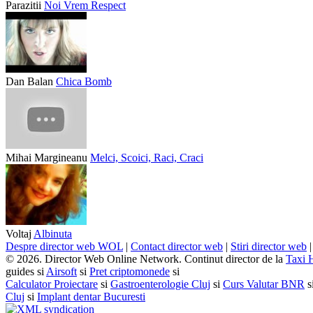
Parazitii
Noi Vrem Respect
Dan Balan
Chica Bomb
Mihai Margineanu
Melci, Scoici, Raci, Craci
Voltaj
Albinuta
Despre director web WOL
|
Contact director web
|
Stiri director web
© 2026. Director Web Online Network. Continut director de la
Taxi 
guides si
Airsoft
si
Pret criptomonede
si
Calculator Proiectare
si
Gastroenterologie Cluj
si
Curs Valutar BNR
s
Cluj
si
Implant dentar Bucuresti