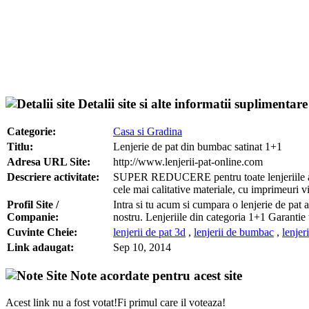
Detalii site si alte informatii suplimentare
Categorie:
Casa si Gradina
Titlu:
Lenjerie de pat din bumbac satinat 1+1
Adresa URL Site:
http://www.lenjerii-pat-online.com
Descriere activitate:
SUPER REDUCERE pentru toate lenjeriile aflate
cele mai calitative materiale, cu imprimeuri vi
Profil Site /
Intra si tu acum si cumpara o lenjerie de pat 
Companie:
nostru. Lenjeriile din categoria 1+1 Garantie 
Cuvinte Cheie:
lenjerii de pat 3d
,
lenjerii de bumbac
,
lenjer
Link adaugat:
Sep 10, 2014
Note acordate pentru acest site
Acest link nu a fost votat!Fi primul care il voteaza!