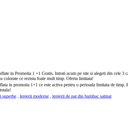
 in Promotia 1 +1 Gratis. Intrati acum pe site si alegeti din cele 3 ca
u colorate ce rezista foate mult timp. Oferta limitata!
aflata in promotia 1+1 ce este activa pentru o perioada limitata de timp. 
totala!
ii superbe
,
lenjerii moderne
,
lenjerii de pat din bumbac satinat