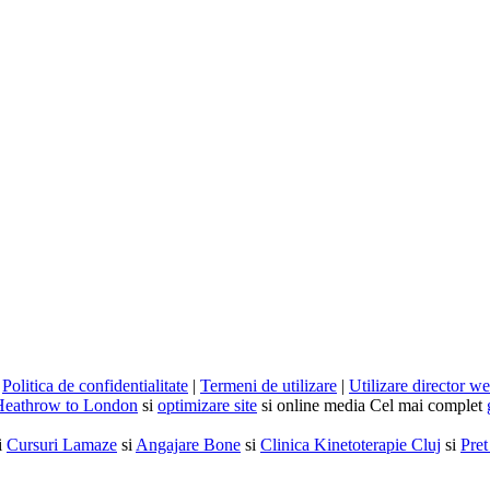
|
Politica de confidentialitate
|
Termeni de utilizare
|
Utilizare director w
Heathrow to London
si
optimizare site
si online media Cel mai complet
i
Cursuri Lamaze
si
Angajare Bone
si
Clinica Kinetoterapie Cluj
si
Pret