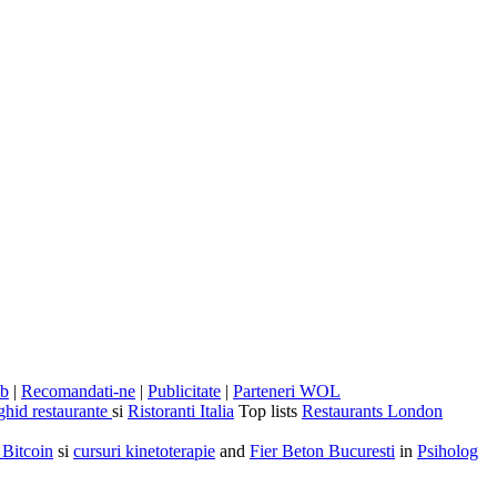
eb
|
Recomandati-ne
|
Publicitate
|
Parteneri WOL
ghid restaurante
si
Ristoranti Italia
Top lists
Restaurants London
 Bitcoin
si
cursuri kinetoterapie
and
Fier Beton Bucuresti
in
Psiholog