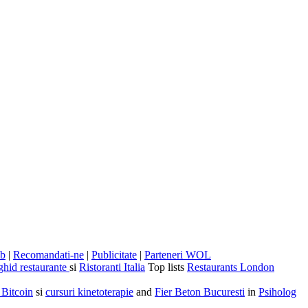
eb
|
Recomandati-ne
|
Publicitate
|
Parteneri WOL
ghid restaurante
si
Ristoranti Italia
Top lists
Restaurants London
 Bitcoin
si
cursuri kinetoterapie
and
Fier Beton Bucuresti
in
Psiholog