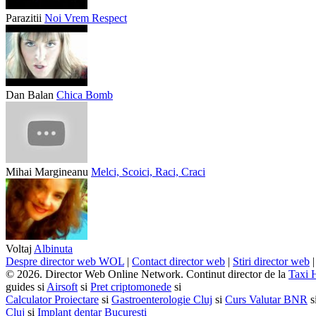
Parazitii
Noi Vrem Respect
Dan Balan
Chica Bomb
Mihai Margineanu
Melci, Scoici, Raci, Craci
Voltaj
Albinuta
Despre director web WOL
|
Contact director web
|
Stiri director web
© 2026. Director Web Online Network. Continut director de la
Taxi 
guides si
Airsoft
si
Pret criptomonede
si
Calculator Proiectare
si
Gastroenterologie Cluj
si
Curs Valutar BNR
s
Cluj
si
Implant dentar Bucuresti