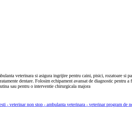
anta veterinara si asigura ingrijire pentru caini, pisici, rozatoare si pas
 tratamente dentare. Folosim echipament avansat de diagnostic pentru a 
utina sau pentru o interventie chirurgicala majora
resti - veterinar non stop - ambulanta veterinara - veterinar program de n