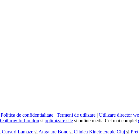
|
Politica de confidentialitate
|
Termeni de utilizare
|
Utilizare director w
Heathrow to London
si
optimizare site
si online media Cel mai complet
i
Cursuri Lamaze
si
Angajare Bone
si
Clinica Kinetoterapie Cluj
si
Pret