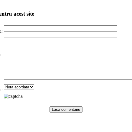
ntru acest site
u:
u
u: