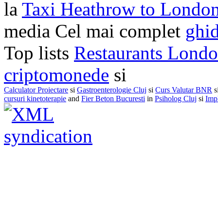
la
Taxi Heathrow to Londo
media Cel mai complet
ghid
Top lists
Restaurants Lond
criptomonede
si
Calculator Proiectare
si
Gastroenterologie Cluj
si
Curs Valutar BNR
s
cursuri kinetoterapie
and
Fier Beton Bucuresti
in
Psiholog Cluj
si
Impl