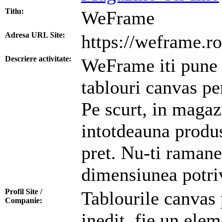
Titlu:
WeFrame
Adresa URL Site:
https://weframe.ro
Descriere activitate:
WeFrame iti pune l
tablouri canvas per
Pe scurt, in magaz
intotdeauna produs
pret. Nu-ti ramane
dimensiunea potriv
Profil Site /
Tablourile canvas 
Companie:
inedit, fie un ele