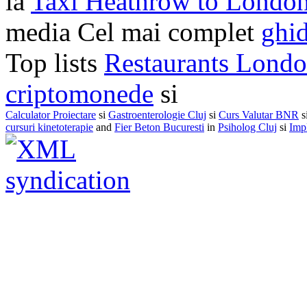
la
Taxi Heathrow to Londo
media Cel mai complet
ghid
Top lists
Restaurants Lond
criptomonede
si
Calculator Proiectare
si
Gastroenterologie Cluj
si
Curs Valutar BNR
s
cursuri kinetoterapie
and
Fier Beton Bucuresti
in
Psiholog Cluj
si
Impl