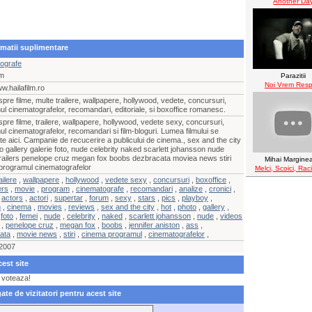
Another Da
ormatii suplimentare
ografe
lm
Parazitii
Noi Vrem Resp
ww.hailafilm.ro
spre filme, multe trailere, wallpapere, hollywood, vedete, concursuri,
l cinematografelor, recomandari, editoriale, si boxoffice romanesc.
spre filme, trailere, wallpapere, hollywood, vedete sexy, concursuri,
l cinematografelor, recomandari si film-bloguri. Lumea filmului se
e aici. Campanie de recucerire a publicului de cinema., sex and the city
o gallery galerie foto, nude celebrity naked scarlett johansson nude
trailers penelope cruz megan fox boobs dezbracata moviea news stiri
Mihai Margine
programul cinematografelor
Melci, Scoici, Raci
ailere
,
wallpapere
,
hollywood
,
vedete sexy
,
concursuri
,
boxoffice
,
ers
,
movie
,
program
,
cinematografe
,
recomandari
,
analize
,
cronici
,
,
actors
,
actori
,
supertar
,
forum
,
sexy
,
stars
,
pics
,
playboy
,
n
,
cinema
,
movies
,
reviews
,
sex and the city
,
hot
,
photo
,
gallery
,
,
foto
,
femei
,
nude
,
celebrity
,
naked
,
scarlett johansson
,
nude
,
videos
,
penelope cruz
,
megan fox
,
boobs
,
jennifer aniston
,
ass
,
ata
,
movie news
,
stiri
,
cinema programul
,
cinematografelor
,
 2007
est site
l voteaza!
e de vizitatori pentru acest site