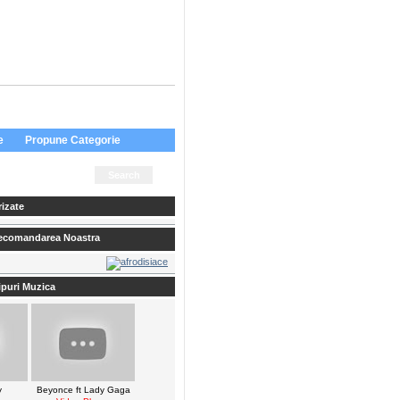
e
Propune Categorie
izate
comandarea Noastra
ipuri Muzica
y
Beyonce ft Lady Gaga