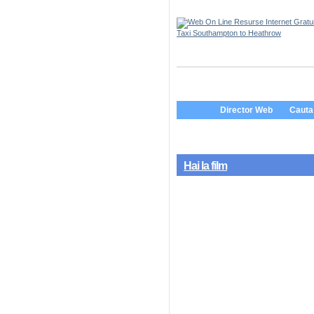
Taxi Southampton to Heathrow
Director Web
Cauta 
Hai la film