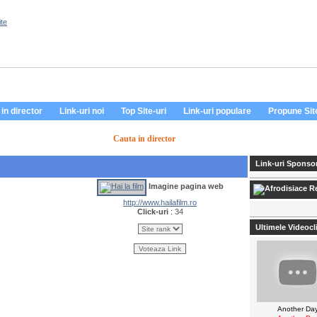
in director
Link-uri noi
Top Site-uri
Link-uri populare
Propune Sit
Cauta in director
Link-uri Sponsor
Imagine pagina web
Re
http://www.hailafilm.ro
Click-uri
: 34
Ultimele Videocl
Another Da