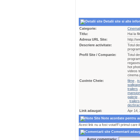
Detalii site si alte inf
Categorie:
Cinemat
Titlu:
Hai la fi
Adresa URL Site:
http://w
Descriere activitate:
Totul de
programu
Profil Site / Companie:
Totul de
programu
regasest
hot phot
videos 
cinema 
Cuvinte Cheie:
filme
,
tr
wallpap
trailers
mansio
galerie
,
trailers
dezbrac
Link adaugat:
Apr 14,
Note acordate pentru ac
Acest link nu a fost votat!Fi primul care i
Comentarii adaugat
Autor comentariu: