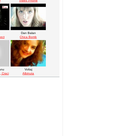
y
Video Phone
Dan Balan
ect
Chica Bomb
anu
Voltaj
, Craci
Albinuta