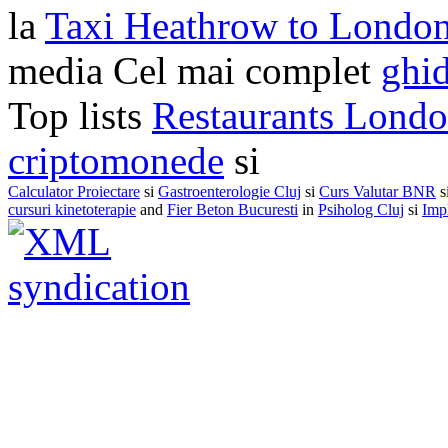
la
Taxi Heathrow to Londo
media Cel mai complet
ghid
Top lists
Restaurants Lond
criptomonede
si
Calculator Proiectare
si
Gastroenterologie Cluj
si
Curs Valutar BNR
s
cursuri kinetoterapie
and
Fier Beton Bucuresti
in
Psiholog Cluj
si
Impl